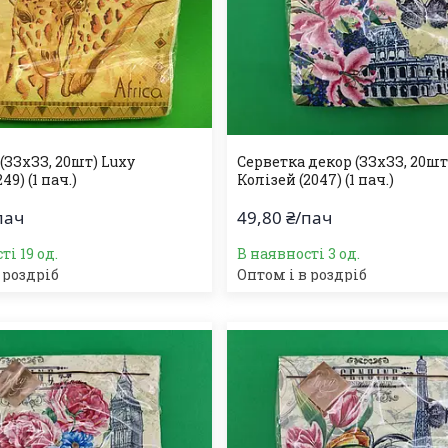
(ЗЗхЗЗ, 20шт) Luxy
Серветка декор (ЗЗхЗЗ, 20шт
9) (1 пач.)
Колізей (2047) (1 пач.)
пач
49,80 ₴/пач
ті 19 од.
В наявності 3 од.
 роздріб
Оптом і в роздріб