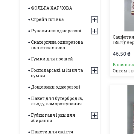
ФОЛЬГА ХАРЧОВА
Стрейч плівка
Рукавички одноразові
Салфетки
Скатертина одноразова
18шт)"Вер
поліетиленова
46,50 ₴
Гумки для грошей
В наявнос
Господарські мішки та
Оптом і в
сумки
Дощовики одноразові
Пакет для бутербродів,
льоду, заморожування.
Губки ганчірки для
збирання
Пакети для сміття