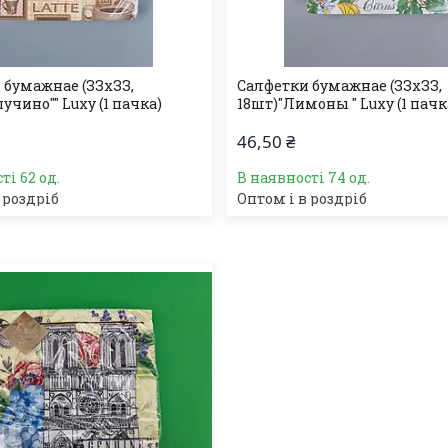
 бумажнае (ЗЗхЗЗ,
Салфетки бумажнае (ЗЗхЗЗ,
учино"" Luxy (1 пачка)
18шт)"Лимоны " Luxy (1 пачк
46,50 ₴
ті 62 од.
В наявності 74 од.
 роздріб
Оптом і в роздріб