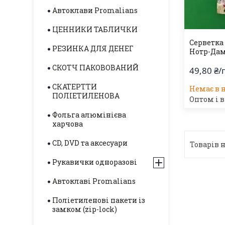
Автоклави Promalians
ЦЕННИКИ ТАБЛИЧКИ
Серветка 
РЕЗИНКА ДЛЯ ДЕНЕГ
Нотр-Дам-
СКОТЧ ПАКОВОВАНИЙ
49,80 ₴/
СКАТЕРТТИ
Немає в 
ПОЛІЕТИЛЕНОВА
Оптом і в
Фольга алюмінієва
харчова
CD, DVD та аксесуари
Рукавички одноразові
Автоклаві Promalians
Поліетиленові пакети із
замком (zip-lock)