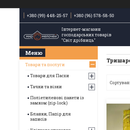
+380 (99) 448-25-57
+380 (96) 578-58-50
Інтернет-магазин
господарських товарів
"Світ дрібниць"
Тришаро
Товари та послуги
Товари для Пасхи
Тачки та візки
Поліетиленові пакети із
замком (zip-lock)
Бланки, Папір для
записів