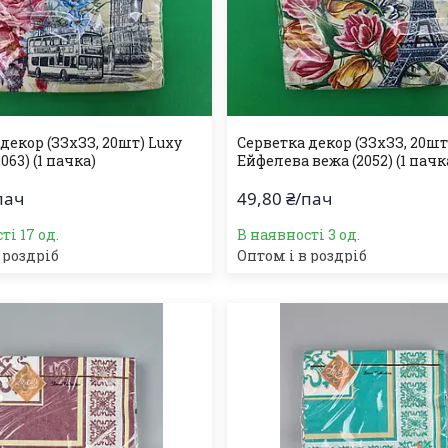
декор (ЗЗхЗЗ, 20шт) Luxy
Серветка декор (ЗЗхЗЗ, 20шт
063) (1 пачка)
Ейфелева вежа (2052) (1 пачк
пач
49,80 ₴/пач
ті 17 од.
В наявності 3 од.
 роздріб
Оптом і в роздріб