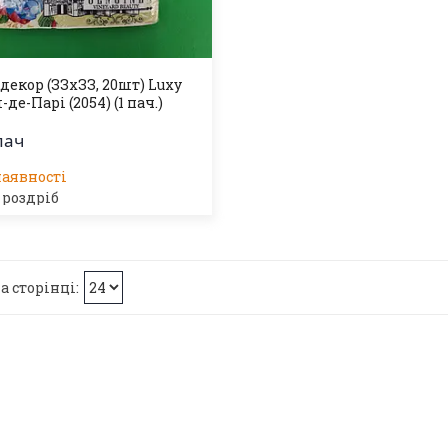
декор (ЗЗхЗЗ, 20шт) Luxy
де-Парі (2054) (1 пач.)
пач
наявності
 роздріб