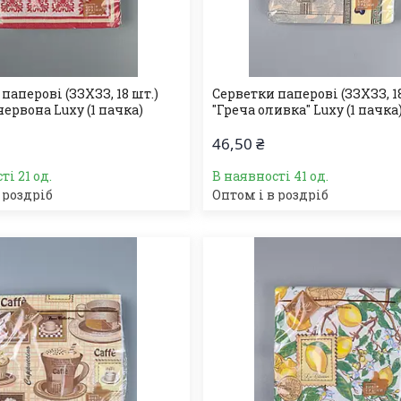
паперові (ЗЗХЗЗ, 18 шт.)
Серветки паперові (ЗЗХЗЗ, 18
червона Luxy (1 пачка)
"Греча оливка" Luxy (1 пачка
46,50 ₴
ті 21 од.
В наявності 41 од.
 роздріб
Оптом і в роздріб