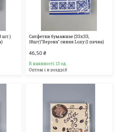
 шт.)
Салфетки бумажнае (ЗЗхЗЗ,
а)
18шт)"Верона" синяя Luxy (1 пачка)
46,50 ₴
В наявності 13 од.
Оптом і в роздріб