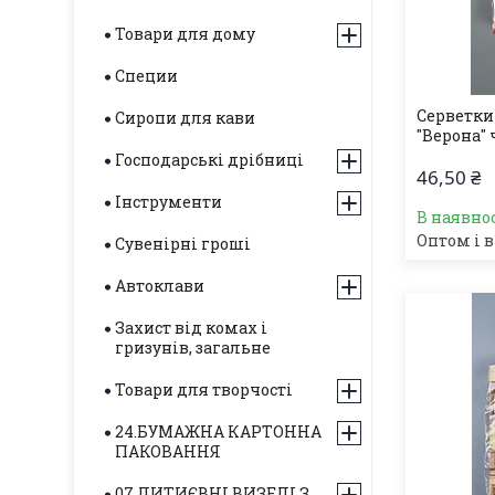
Товари для дому
Специи
Серветки 
Сиропи для кави
"Верона" 
Господарські дрібниці
46,50 ₴
Інструменти
В наявнос
Оптом і в
Сувенірні гроші
Автоклави
Захист від комах і
гризунів, загальне
Товари для творчості
24.БУМАЖНА КАРТОННА
ПАКОВАННЯ
07.ЛИТИЄВНІ ВИЗЕЛІ З