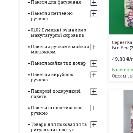
Пакети для фасування
Пакети з петлевою
ручкою
01.02.Бумажні рушники з
макулатурної сировини
Серветка 
Пакети з ручками майка з
Біг-Бен (2
малюнком
49,80 ₴/
Пакети майка тип долар
В наявнос
Пакети з вирубною
Оптом і в
ручкою
Паперові подарункові
пакети
Пакети із пластиковою
ручкою
Товари для поховання та
ритуальних послуг