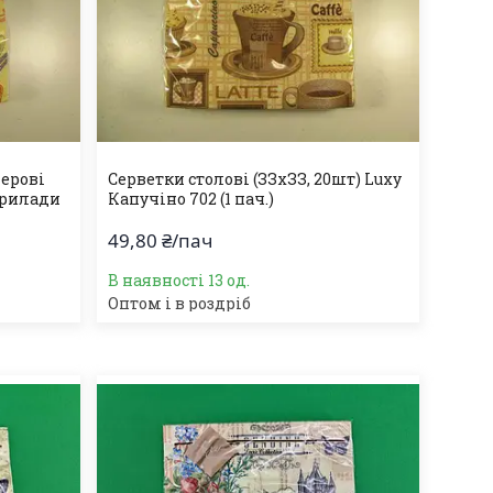
перові
Серветки столові (ЗЗхЗЗ, 20шт) Luxy
 прилади
Капучіно 702 (1 пач.)
49,80 ₴/пач
В наявності 13 од.
Оптом і в роздріб