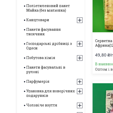
Поліетиленовий пакет
Майка (без малюнка)
Канцтовари
Пакети фасування
тисячник
Серветка 
Господарські дрібниці з
Африка(124
Одеси
49,80 ₴/
Побутова хімія
В наявнос
Пакети фасувальні в
Оптом і в
рулоні
Парфумерія
Упаковка для новорічних
подарунків
Чоловіче взуття