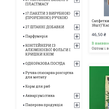
ПЛАСТМАСУ
17.ПАКЕТИ З ВИРУБНОЮ
(ПРОРЕЗНОЮ) РУЧКОЮ
Салфетки
18шт)"Кап
27.ШТАННІ ДОБАВКИ
46,50 ₴
Парфумерія
В наявнос
КОНТЕЙНЕРИ ІЗ
Оптом і в
АЛЮМІНІЄВОЇ ФОЛЬГИ І
КРИШКИ КНІМ
ОДНОРАЗОВА ПОСУДА
Ручна слюсарна розгортка
для металу
Корм для риб
Акваріумістика
Паперова продукція