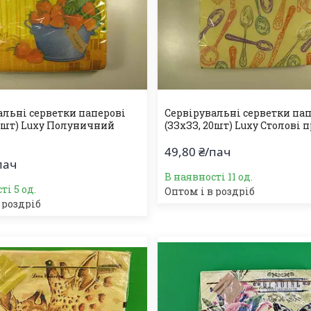
альні серветки паперові
Сервірувальні серветки па
20шт) Luxy Полуничний
(ЗЗхЗЗ, 20шт) Luxy Столові
49,80 ₴/пач
пач
В наявності 11 од.
ті 5 од.
Оптом і в роздріб
 роздріб