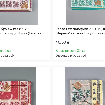
 бумажнае (ЗЗхЗЗ,
Серветки паперові (ЗЗХЗЗ, 18
она" бордо Luxy (1 пачка)
"Верона" зелена Luxy (1 пачк
46,50 ₴
ті 2 од.
В наявності 20 од.
 роздріб
Оптом і в роздріб