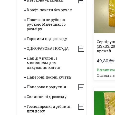
Квіткова упаковка
Крафт-пакети без ручок
Пакети із вирубною
ручкою Маленького
розміру
Горшики під розсаду
Сервірув
(ЗЗхЗЗ, 
ОДНОРАЗОВА ПОСУДА
врожай
Папір у рулоні з
49,80 ₴/
малюнком для
пакування квітів
В наявнос
Оптом і в
Паперові носові хустки
Паперова продукція
Склянки під розсаду
Господарські дрібниці
для дому