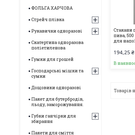
ФОЛЬГА ХАРЧОВА
Стрейч плівка
Стакани 
Рукавички одноразові
пива, 500
для напо
Скатертина одноразова
поліетиленова
194,25 ₴
Гумки для грошей
В наявнос
Господарські мішки та
сумки
Дощовики одноразові
Пакет для бутербродів,
льоду, заморожування.
Губки ганчірки для
збирання
Пакети для сміття