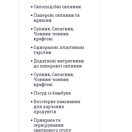
Склоподібні склянки
Паперові склянки та
кришки
Супник, Салатник,
Човник-човник
крафтові
Одноразові пластикові
тарілки
Додаткові витратники
до паперової склянки
Супник, Салатник,
Човник-човник
крафтові
Посуд із бамбука
Блістерне паковання
для харчових
продуктів
Прикраса та
сервірування
святкового столу