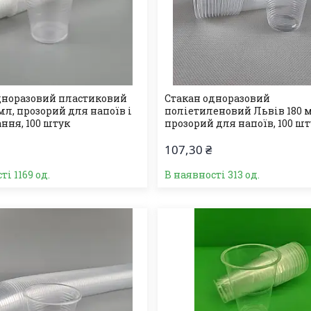
дноразовий пластиковий
Стакан одноразовий
мл, прозорий для напоїв і
поліетиленовий Львів 180 
ння, 100 штук
прозорий для напоїв, 100 ш
107,30 ₴
ті 1169 од.
В наявності 313 од.