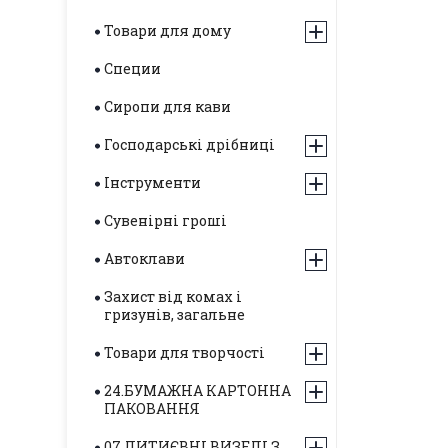
Товари для дому
Специи
Сиропи для кави
Господарські дрібниці
Інструменти
Сувенірні гроші
Автоклави
Захист від комах і
гризунів, загальне
Товари для творчості
24.БУМАЖНА КАРТОННА
ПАКОВАННЯ
07.ЛИТИЄВНІ ВИЗЕЛІ З