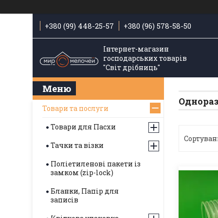
+380 (99) 448-25-57
+380 (96) 578-58-50
Інтернет-магазин
господарських товарів
"Світ дрібниць"
Однораз
Товари та послуги
Товари для Пасхи
Тачки та візки
Поліетиленові пакети із
замком (zip-lock)
Бланки, Папір для
записів