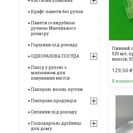
Квіткова упаковка
Крафт-пакети без ручок
Пакети із вирубною
ручкою Маленького
розміру
Горшики під розсаду
Пивний с
520 мл, 
ОДНОРАЗОВА ПОСУДА
напоїв, 5
Папір у рулоні з
129,50 ₴
малюнком для
пакування квітів
В наявнос
Паперові носові хустки
Паперова продукція
Склянки під розсаду
Господарські дрібниці
для дому