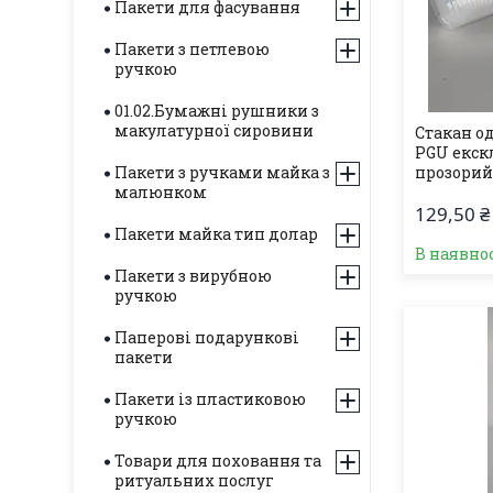
Пакети для фасування
Пакети з петлевою
ручкою
01.02.Бумажні рушники з
макулатурної сировини
Стакан о
PGU екск
Пакети з ручками майка з
прозорий,
малюнком
129,50 ₴
Пакети майка тип долар
В наявнос
Пакети з вирубною
ручкою
Паперові подарункові
пакети
Пакети із пластиковою
ручкою
Товари для поховання та
ритуальних послуг