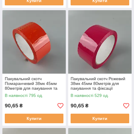
Купити
Купити
Пакувальний скотч
Пакувальний скотч Рожевий
Помаранчевий 38мк 45мм
38мк 45мм 80метрів для
80метрів для пакування та
пакування та фіксації
фіксації
В наявності 795 од.
В наявності 529 од.
90,65
90,65
₴
₴
Купити
Купити