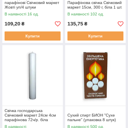
парафінові Свічковий маркет
Парафінова свічка Свічковий
Жовті уп/4 штуки
маркет 15см, 300 г, біла 1 шт.
В наявності 16 од.
В наявності 102 од.
109,20
135,75
₴
₴
Купити
Купити
Свічка господарська
Свічковий маркет 24см 4см
Сухий спирт БИОН "Сухе
парафінова 72ч/р. біла
пальне" (упаковка 8 штук)
(678148769)
В наявності
В наявності 500 од.