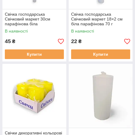
Свічка господарська
Свічка господарська
Свічковий маркет 30см
Свічковий маркет 18×2 см
парафінова біла
біла парафінова 70 г
(126874354168)
універсальна побутова свічка
В наявності
В наявності
45
22
₴
₴
Купити
Купити
Свічки декоративні кольорові