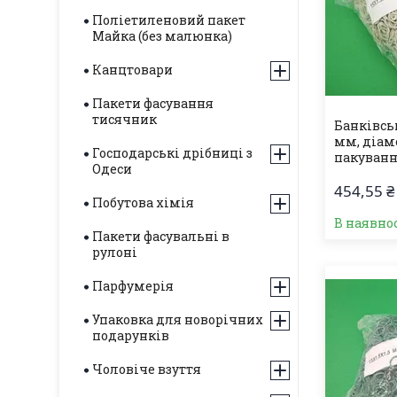
Поліетиленовий пакет
Майка (без малюнка)
Канцтовари
Пакети фасування
тисячник
Банківські
мм, діаме
Господарські дрібниці з
пакування
Одеси
454,55 ₴
Побутова хімія
В наявнос
Пакети фасувальні в
рулоні
Парфумерія
Упаковка для новорічних
подарунків
Чоловіче взуття