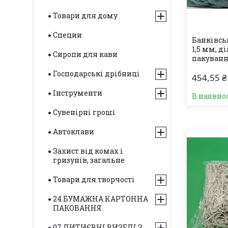
Товари для дому
Специи
Банківськ
1,5 мм, д
Сиропи для кави
пакування
Господарські дрібниці
454,55 ₴
Інструменти
В наявнос
Сувенірні гроші
Автоклави
Захист від комах і
гризунів, загальне
Товари для творчості
24.БУМАЖНА КАРТОННА
ПАКОВАННЯ
07.ЛИТИЄВНІ ВИЗЕЛІ З