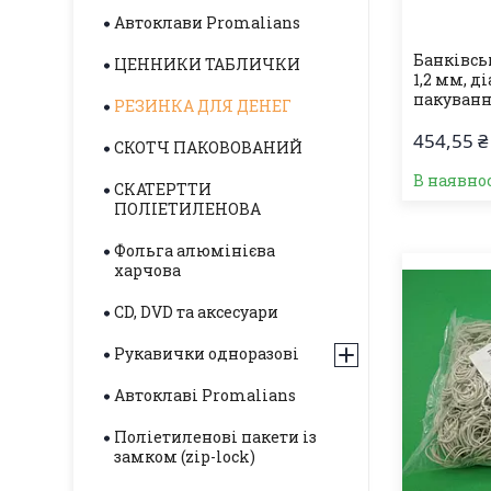
Автоклави Promalians
Банківськ
ЦЕННИКИ ТАБЛИЧКИ
1,2 мм, д
пакування
РЕЗИНКА ДЛЯ ДЕНЕГ
454,55 ₴
СКОТЧ ПАКОВОВАНИЙ
В наявнос
СКАТЕРТТИ
ПОЛІЕТИЛЕНОВА
Фольга алюмінієва
харчова
CD, DVD та аксесуари
Рукавички одноразові
Автоклаві Promalians
Поліетиленові пакети із
замком (zip-lock)