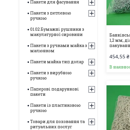
Пакети для фасування
Пакети з петлевою
ручкою
01.02.Бумажні рушники з
макулатурної сировини
Банківськ
1,2 мм, д
Пакети з ручками майка з
пакування
малюнком
454,55 ₴
Пакети майка тип долар
В наявнос
Пакети з вирубною
ручкою
Паперові подарункові
пакети
Пакети із пластиковою
ручкою
Товари для поховання та
ритуальних послуг