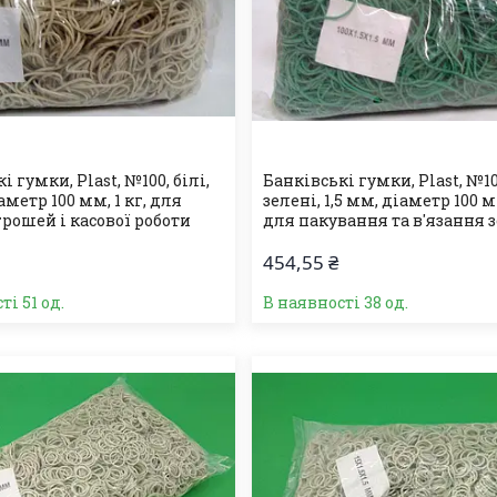
і гумки, Plast, №100, білі,
Банківські гумки, Plast, №10
іаметр 100 мм, 1 кг, для
зелені, 1,5 мм, діаметр 100 мм
грошей і касової роботи
для пакування та в'язання 
454,55 ₴
ті 51 од.
В наявності 38 од.