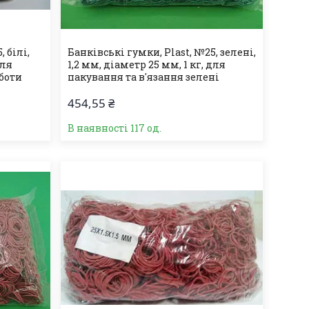
 білі,
Банківські гумки, Plast, №25, зелені,
для
1,2 мм, діаметр 25 мм, 1 кг, для
оботи
пакування та в'язання зелені
454,55 ₴
В наявності 117 од.