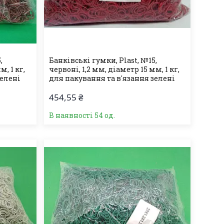
,
Банківські гумки, Plast, №15,
м, 1 кг,
червоні, 1,2 мм, діаметр 15 мм, 1 кг,
зелені
для пакування та в'язання зелені
454,55 ₴
В наявності 54 од.