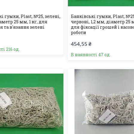
і гумки, Plast, №25, зелені,
Банківські гумки, Plast, №25
іаметр 25 мм, 1 кг, для
червоні, 1,2 мм, діаметр 25 м
 та в'язання зелені
для фіксації грошей і касов
роботи
454,55 ₴
ті 216 од.
В наявності 47 од.