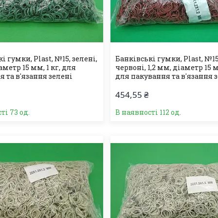
і гумки, Plast, №15, зелені,
Банківські гумки, Plast, №15
іаметр 15 мм, 1 кг, для
червоні, 1,2 мм, діаметр 15 м
 та в'язання зелені
для пакування та в'язання 
454,55 ₴
ті 73 од.
В наявності 112 од.