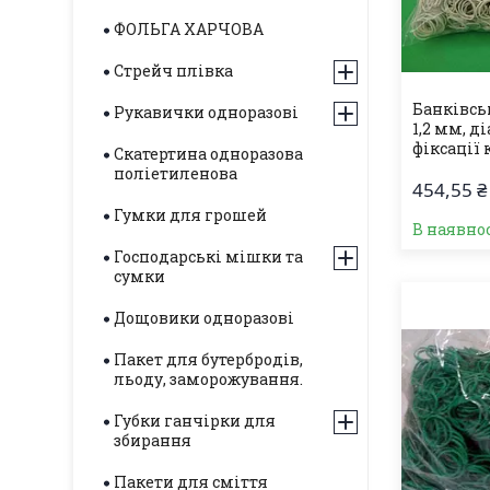
ФОЛЬГА ХАРЧОВА
Стрейч плівка
Банківськ
Рукавички одноразові
1,2 мм, д
фіксації
Скатертина одноразова
поліетиленова
454,55 ₴
Гумки для грошей
В наявнос
Господарські мішки та
сумки
Дощовики одноразові
Пакет для бутербродів,
льоду, заморожування.
Губки ганчірки для
збирання
Пакети для сміття