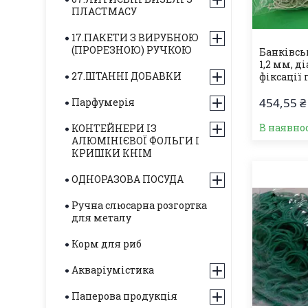
ПЛАСТМАСУ
17.ПАКЕТИ З ВИРУБНОЮ
(ПРОРЕЗНОЮ) РУЧКОЮ
Банківськ
1,2 мм, д
27.ШТАННІ ДОБАВКИ
фіксації 
454,55 ₴
Парфумерія
В наявнос
КОНТЕЙНЕРИ ІЗ
АЛЮМІНІЄВОЇ ФОЛЬГИ І
КРИШКИ КНІМ
ОДНОРАЗОВА ПОСУДА
Ручна слюсарна розгортка
для металу
Корм для риб
Акваріумістика
Паперова продукція