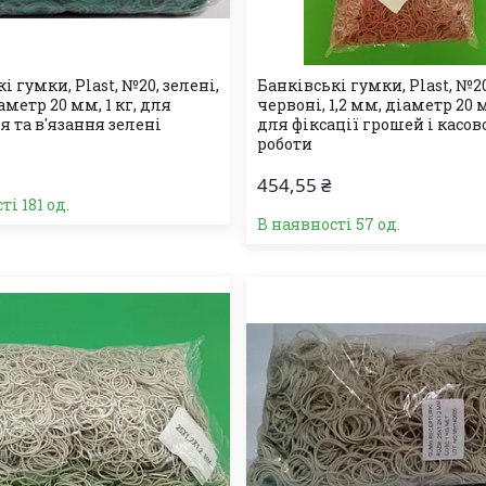
і гумки, Plast, №20, зелені,
Банківські гумки, Plast, №20
іаметр 20 мм, 1 кг, для
червоні, 1,2 мм, діаметр 20 м
 та в'язання зелені
для фіксації грошей і касов
роботи
454,55 ₴
ті 181 од.
В наявності 57 од.