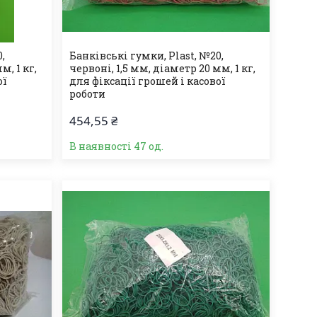
,
Банківські гумки, Plast, №20,
м, 1 кг,
червоні, 1,5 мм, діаметр 20 мм, 1 кг,
ої
для фіксації грошей і касової
роботи
454,55 ₴
В наявності 47 од.