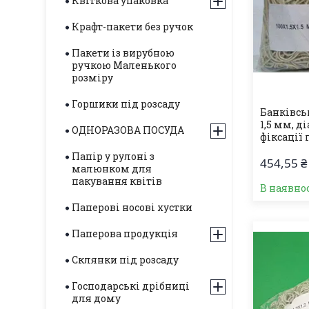
Квіткова упаковка
Крафт-пакети без ручок
Пакети із вирубною
ручкою Маленького
розміру
Горшики під розсаду
Банківськ
1,5 мм, д
ОДНОРАЗОВА ПОСУДА
фіксації 
Папір у рулоні з
454,55 ₴
малюнком для
пакування квітів
В наявнос
Паперові носові хустки
Паперова продукція
Склянки під розсаду
Господарські дрібниці
для дому