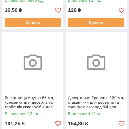
В наявності 5660 од.
В наявності 24 од.
шт)
16,50
129
₴
₴
Купити
Купити
Десертниця Кругла 65 мл,
Десертниця Трапеція 130 мл,
креманка для десертів та
стаканчики для десертів та
трайфлів склоподібні для
трайфлів склоподібні для
фуршету (25 шт)
фуршету (12 шт)
В наявності 12 од.
В наявності 19 од.
191,25
154,80
₴
₴