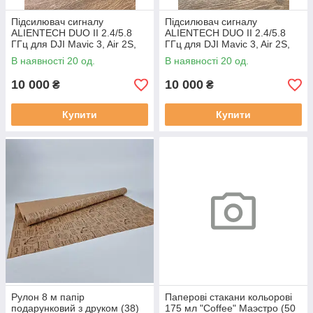
Підсилювач сигналу
Підсилювач сигналу
ALIENTECH DUO II 2.4/5.8
ALIENTECH DUO II 2.4/5.8
ГГц для DJI Mavic 3, Air 2S,
ГГц для DJI Mavic 3, Air 2S,
Mini 3, FPV, б/в
Mini 3, FPV, б/в
В наявності 20 од.
В наявності 20 од.
10 000
10 000
₴
₴
Купити
Купити
Рулон 8 м папір
Паперові стакани кольорові
подарунковий з друком (38)
175 мл "Coffee" Маэстро (50