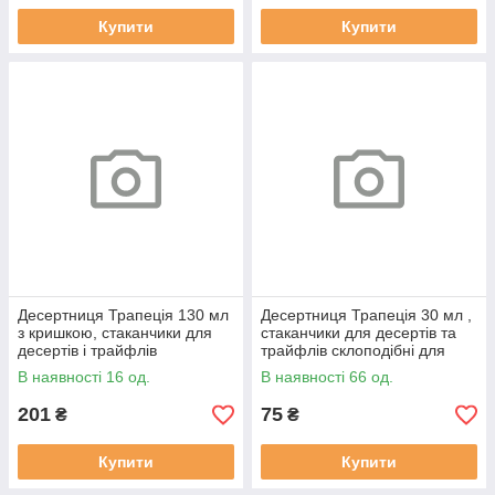
Купити
Купити
Десертниця Трапеція 130 мл
Десертниця Трапеція 30 мл ,
з кришкою, стаканчики для
стаканчики для десертів та
десертів і трайфлів
трайфлів склоподібні для
склоподібні для фуршету (10
фуршету (10 шт)
В наявності 16 од.
В наявності 66 од.
шт)
201
75
₴
₴
Купити
Купити