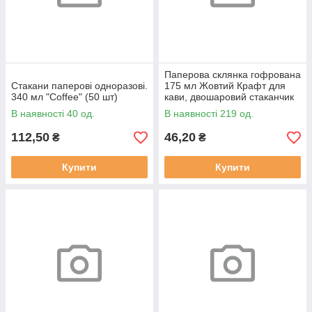
Паперова склянка гофрована
Стакани паперові одноразові.
175 мл Жовтий Крафт для
340 мл "Coffee" (50 шт)
кави, двошаровий стаканчик
гофру (20 шт)
В наявності 40 од.
В наявності 219 од.
112,50
46,20
₴
₴
Купити
Купити