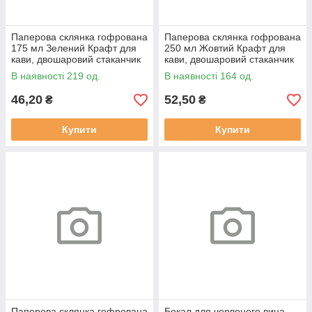
Паперова склянка гофрована
Паперова склянка гофрована
175 мл Зелений Крафт для
250 мл Жовтий Крафт для
кави, двошаровий стаканчик
кави, двошаровий стаканчик
гофру (20 шт)
гофру (20 шт)
В наявності 219 од.
В наявності 164 од.
46,20
52,50
₴
₴
Купити
Купити
Паперова склянка гофрована
Бокал для червоного вина