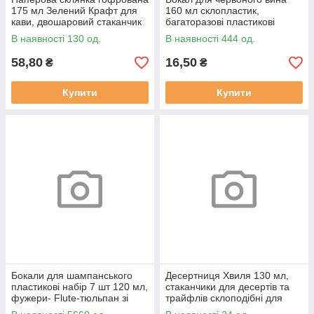
175 мл Зелений Крафт для
160 мл склопластик,
кави, двошаровий стаканчик
багаторазові пластикові
гофру (20 шт)
фужери. (15 шт)
В наявності 130 од.
В наявності 444 од.
58,80
16,50
₴
₴
Купити
Купити
Бокали для шампанського
Десертниця Хвиля 130 мл,
пластикові набір 7 шт 120 мл,
стаканчики для десертів та
фужери- Flute-тюльпан зі
трайфлів склоподібні для
склопластику для свята (7
фуршету (10 шт)