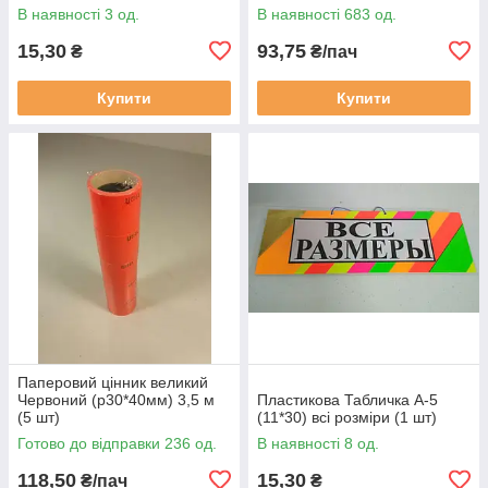
В наявності 3 од.
В наявності 683 од.
15,30
93,75
₴
₴/пач
Купити
Купити
Паперовий цінник великий
Червоний (р30*40мм) 3,5 м
Пластикова Табличка А-5
(5 шт)
(11*30) всі розміри (1 шт)
Готово до відправки 236 од.
В наявності 8 од.
118,50
15,30
₴/пач
₴