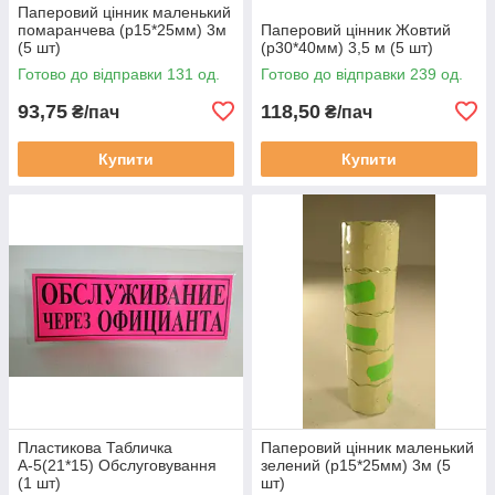
Паперовий цінник маленький
помаранчева (р15*25мм) 3м
Паперовий цінник Жовтий
(5 шт)
(р30*40мм) 3,5 м (5 шт)
Готово до відправки 131 од.
Готово до відправки 239 од.
93,75
118,50
₴/пач
₴/пач
Купити
Купити
Пластикова Табличка
Паперовий цінник маленький
А-5(21*15) Обслуговування
зелений (р15*25мм) 3м (5
(1 шт)
шт)