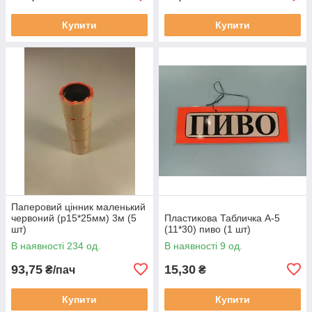
Купити
Купити
Паперовий цінник маленький
червоний (р15*25мм) 3м (5
Пластикова Табличка А-5
шт)
(11*30) пиво (1 шт)
В наявності 234 од.
В наявності 9 од.
93,75
15,30
₴/пач
₴
Купити
Купити