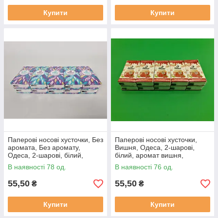
Купити
Купити
Паперові носові хусточки, Без
Паперові носові хусточки,
аромата, Без аромату,
Вишня, Одеса, 2-шарові,
Одеса, 2-шарові, білий,
білий, аромат вишня,
200мм*190мм +-5%, 10 пач в
200мм*190мм +-5%, 10 пач в
В наявності 78 од.
В наявності 76 од.
упаковці
упаковці
55,50
55,50
₴
₴
Купити
Купити