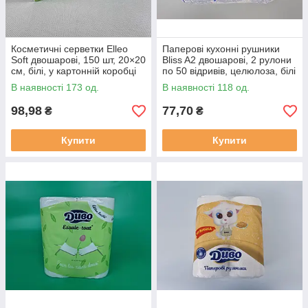
Косметичні серветки Elleo
Паперові кухонні рушники
Soft двошарові, 150 шт, 20×20
Bliss A2 двошарові, 2 рулони
см, білі, у картонній коробці
по 50 відривів, целюлоза, білі
В наявності 173 од.
В наявності 118 од.
98,98
77,70
₴
₴
Купити
Купити