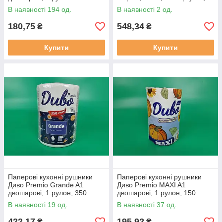
аркушів, 11 м, білі
210мм*220мм, 6 в упаковці
В наявності 194 од.
В наявності 2 од.
180,75
548,34
₴
₴
Купити
Купити
Паперові кухонні рушники
Паперові кухонні рушники
Диво Premio Grande A1
Диво Premio MAXI A1
двошарові, 1 рулон, 350
двошарові, 1 рулон, 150
аркушів, 77 м, білі
аркушів, 33 м, білі
В наявності 19 од.
В наявності 37 од.
422,17
195,92
₴
₴