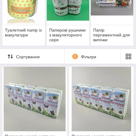
Туалетний папір із
Паперові рушники
Папір
макулатури
з макуляторного
пергаментний для
серя
випічки
Сортування
0
Фільтри