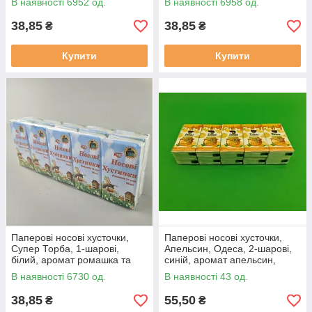
В наявності 6952 од.
В наявності 6958 од.
упаковці
упаковці
38,85
38,85
₴
₴
Купити
Купити
Паперові носові хусточки,
Паперові носові хусточки,
Супер Торба, 1-шарові,
Апельсин, Одеса, 2-шарові,
білий, аромат ромашка та
синій, аромат апельсин,
мед, 210мм*240мм, 10 пач в
200мм*190мм +-5%, 10 пач в
В наявності 6730 од.
В наявності 43 од.
упаковці
упаковці
38,85
55,50
₴
₴