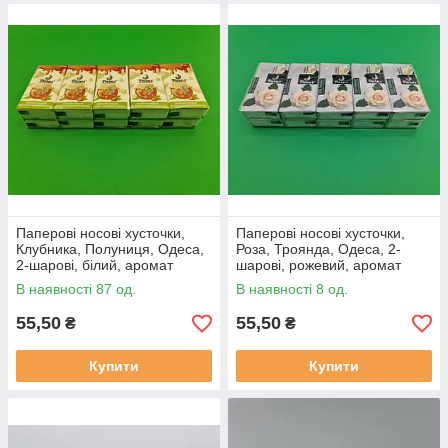
Паперові носові хусточки,
Паперові носові хусточки,
Клубника, Полуниця, Одеса,
Роза, Троянда, Одеса, 2-
2-шарові, білий, аромат
шарові, рожевий, аромат
полуниця, 200мм*190мм
троянда, 200мм*190мм +-5%,
В наявності 87 од.
В наявності 8 од.
+-5%, 10 пач в упаковці
10 пач в упаковці
55,50
55,50
₴
₴
Купити
Купити