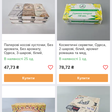
Паперові носові хусточки, Без
Косметичні серветки, Одеса,
аромата, Без аромату,
2-шарові, білий, аромат
Одеса, 3-шарові, білий,
ромашка та мед,
200мм*190мм +-5%, 10 пач в
200мм*200мм +-5%, 150
В наявності 25 од.
В наявності 1 од.
упаковці
аркушів в упаковці
47,73
78,72
₴
₴
Купити
Купити