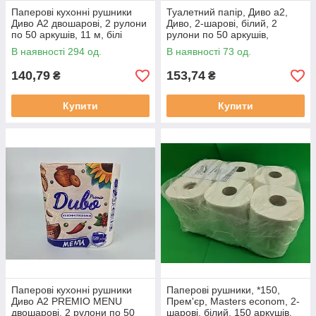
Паперові кухонні рушники
Туалетний папір, Диво а2,
Диво A2 двошарові, 2 рулони
Диво, 2-шарові, білий, 2
по 50 аркушів, 11 м, білі
рулони по 50 аркушів,
220мм*230мм, 11 метрів, 2
В наявності 294 од.
В наявності 73 од.
рулони по 50 відривних
аркушів
140,79
153,74
₴
₴
Купити
Купити
Паперові кухонні рушники
Паперові рушники, *150,
Диво A2 PREMIO MENU
Прем'єр, Masters econom, 2-
двошарові, 2 рулони по 50
шарові, білий, 150 аркушів,