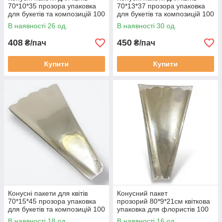
70*10*35 прозора упаковка
70*13*37 прозора упаковка
Основні переваги:
для букетів та композицій 100
для букетів та композицій 100
штук (2125079512)
штук (2125079513)
Зручність використання:
конусна форма полегшує
В наявності 26 од.
В наявності 30 од.
упаковку кольорів, роблячи процес швидким та
408
450
ефективним.
₴/пач
₴/пач
Міцність:
матеріал надійно захищає вміст від
Купити
Купити
пошкоджень та зовнішніх впливів.
Естетика:
прозорість та різноманітність дизайнів
дозволяють створювати привабливі композиції.
Конусні пакети для квітів
Конусний пакет
70*15*45 прозора упаковка
прозорий 80*9*21см квіткова
для букетів та композицій 100
упаковка для флористів 100
штук (2125079514)
штук (2125079515)
В наявності 18 од.
В наявності 16 од.