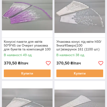
Конусні пакети для квітів
Упаковка конус під квіти h50/
50*9*45 см Очерет упаковка
9низ/45верх(100
для букетів та композицій 100
шт.)візерунок 161 (1100 шт.)
штук бузковий (2125079483)
В наявності 49 од.
В наявності 38 од.
370,50
370,50
₴/пач
₴/пач
Купити
Купити