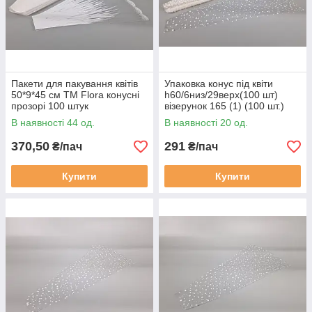
Пакети для пакування квітів
Упаковка конус під квіти
50*9*45 см ТМ Flora конусні
h60/6низ/29верх(100 шт)
прозорі 100 штук
візерунок 165 (1) (100 шт.)
(2125080291)
В наявності 44 од.
В наявності 20 од.
370,50
291
₴/пач
₴/пач
Купити
Купити