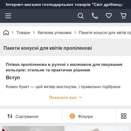
Інтернет-магазин господарських товарів "Світ дрібниць"
Товари
Квіткова упаковка
Пакети конусні для квітів п
Пакети конусні для квітів пропіленові
Плівка пропіленова в рулоні з малюнком для пакування
кольорів: стильне та практичне рішення
Вступ
Кожен букет — цей витвір мистецтва, і правильно підібране
пакування допомагає підкреслити його красу, зберігаючи
Показати все
свіжість і надаючи завершеного вигляду. Пропіленова плівка в
рулонах із малюнком — це універсальний та сучасний
матеріал, який став незамінним інструментом для флористів
та любителів квіткових композицій. Завдяки своїм унікальним
Сортування
0
Фільтри
характеристикам цей тип упаковки дозволяє створювати
стильні, захищені та довговічні квіткові композиції.