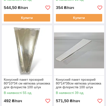
544,50
354
₴/пач
₴/пач
Купити
Купити
Конусний пакет прозорий
Конусний пакет прозорий
80*10*34 см квіткова упаковка
80*14*38см квіткова упаковка
для флористів 100 штук
для флористів 100 штук
(2125079516)
(2125079517)
В наявності 55 од.
В наявності 39 од.
492
571,50
₴/пач
₴/пач