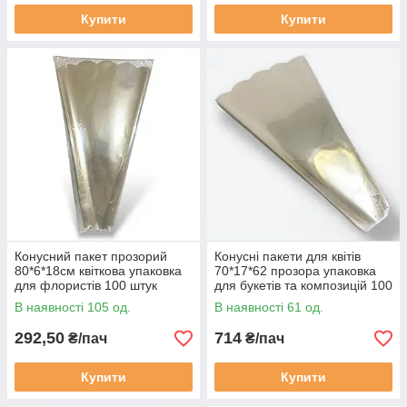
Купити
Купити
Конусний пакет прозорий
Конусні пакети для квітів
80*6*18см квіткова упаковка
70*17*62 прозора упаковка
для флористів 100 штук
для букетів та композицій 100
(2125079518)
штук (2125079519)
В наявності 105 од.
В наявності 61 од.
292,50
714
₴/пач
₴/пач
Купити
Купити