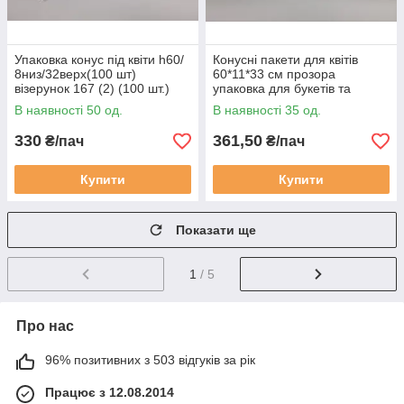
Упаковка конус під квіти h60/
Конусні пакети для квітів
8низ/32верх(100 шт)
60*11*33 см прозора
візерунок 167 (2) (100 шт.)
упаковка для букетів та
композицій 100 штук
В наявності 50 од.
В наявності 35 од.
(2125080302)
330
361,50
₴/пач
₴/пач
Купити
Купити
Показати ще
1
/ 5
Про нас
96% позитивних з 503 відгуків за рік
Працює з 12.08.2014