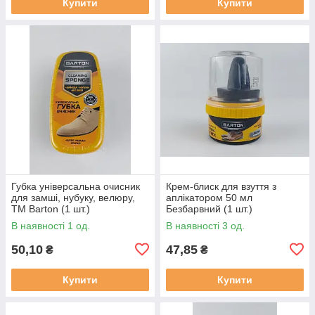
Купити
Купити
Губка універсальна очисник
Крем-блиск для взуття з
для замші, нубуку, велюру,
аплікатором 50 мл
ТМ Barton (1 шт.)
Безбарвний (1 шт.)
В наявності 1 од.
В наявності 3 од.
50,10
47,85
₴
₴
Купити
Купити