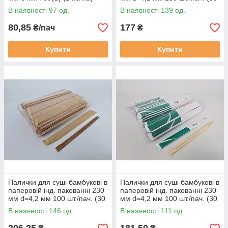
уп./ялій) БАМБУК (1 пачка)
В наявності 97 од.
В наявності 139 од.
80,85
177
₴/пач
₴
Купити
Купити
Палички для суші бамбукові в
Палички для суші бамбукові в
паперовій інд. пакованні 230
паперовій інд. пакованні 230
мм d=4,2 мм 100 шт./пач. (30
мм d=4,2 мм 100 шт./пач. (30
уп./ялій) БУРИЙ (1 пачка)
уп./яск) БАМБУК (1 пачка)
В наявності 146 од.
В наявності 111 од.