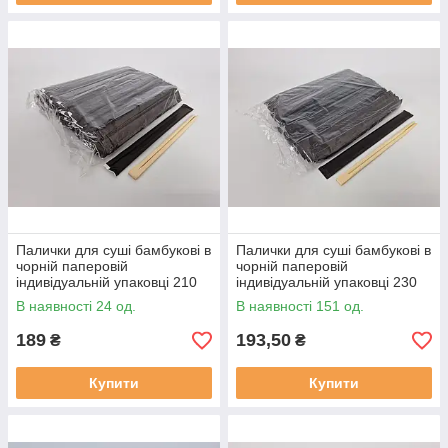
Палички для суші бамбукові в
Палички для суші бамбукові в
чорній паперовій
чорній паперовій
індивідуальній упаковці 210
індивідуальній упаковці 230
мм d=4,2 мм 100 шт./пач. (30
мм d=4,2 мм 100 шт./пач. (30
В наявності 24 од.
В наявності 151 од.
уп/ящ) (1
уп./ясть) (1
189
193,50
₴
₴
Купити
Купити