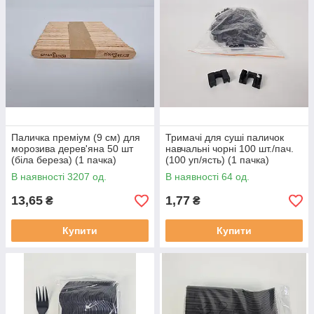
Паличка преміум (9 см) для
Тримачі для суші паличок
морозива дерев'яна 50 шт
навчальні чорні 100 шт./пач.
(біла береза) (1 пачка)
(100 уп/ясть) (1 пачка)
В наявності 3207 од.
В наявності 64 од.
13,65
1,77
₴
₴
Купити
Купити