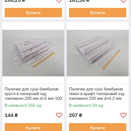
206,25
181,50
₴
₴
Купити
Купити
Палички для суші бамбукові
Палички для суші бамбукові
круглі в паперовій інд.
темні в крафт паперовий інд.
пакованні 200 мм d=5 мм 100
пакованні 230 мм d=4,2 мм
шт./пач. (30 уп./яск) САКУРА
100 шт./пач. (30 уп/ясть) БІЛА
В наявності 156 од.
В наявності 29 од.
(1
144
207
₴
₴
Купити
Купити