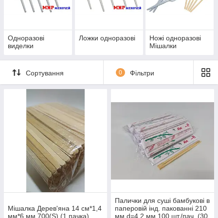
Також і самі ложки відрізняються: чайні, столові, кавові,
лопатки для морозива.
Властивості приладів
Одноразові
Ложки одноразові
Ножі одноразові
Крім перерахованих вище переваг, одноразові столові
виделки
Мішалки
прилади також привабливі тим, що завдяки використанню
спеціальних матеріалів у їх складі вони не вступають в
реакцію з їжею і не псують її смак/запах. При цьому мають
Сортування
0
Фільтри
достатню міцність і дуже зручні.
Більше екологічної різновидом одноразових приладів є
дерев'яні аналоги. Вони такі ж зручні і практичні, але
викидаючи їх, ви нічим не шкодити навколишньому
середовищу. Виготовлення їх відбувається складніше, що
впливає на більш високу вартість.
Палички для суші бамбукові в
Мішалка Дерев'яна 14 см*1,4
паперовій інд. пакованні 210
мм*6 мм 700(S) (1 пачка)
мм d=4,2 мм 100 шт./пач. (30