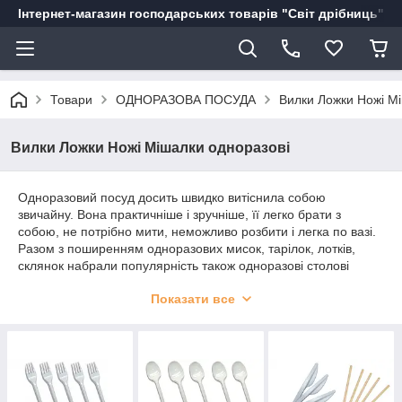
Інтернет-магазин господарських товарів "Світ дрібниць"
Товари
ОДНОРАЗОВА ПОСУДА
Вилки Ложки Ножі М
Вилки Ложки Ножі Мішалки одноразові
Одноразовий посуд досить швидко витіснила собою
звичайну. Вона практичніше і зручніше, її легко брати з
собою, не потрібно мити, неможливо розбити і легка по вазі.
Разом з поширенням одноразових мисок, тарілок, лотків,
склянок набрали популярність також одноразові столові
прилади.
Показати все
На сьогоднішній день існує велика їх різноманітність:
вилки, ложки, ножі;
дерев'яні та пластикові;
білі, стеклоподобные прозорі і кольорові.