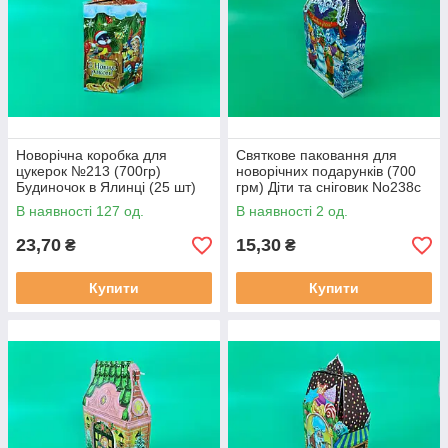
Новорічна коробка для
Святкове паковання для
цукерок №213 (700гр)
новорічних подарунків (700
Будиночок в Ялинці (25 шт)
грм) Діти та сніговик No238с
(1 шт.)
В наявності 127 од.
В наявності 2 од.
23,70
15,30
₴
₴
Купити
Купити