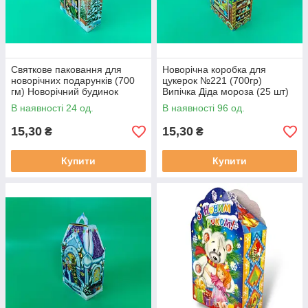
Святкове паковання для
Новорічна коробка для
новорічних подарунків (700
цукерок №221 (700гр)
гм) Новорічний будинок
Випічка Діда мороза (25 шт)
No239с (1 шт.)
В наявності 24 од.
В наявності 96 од.
15,30
15,30
₴
₴
Купити
Купити