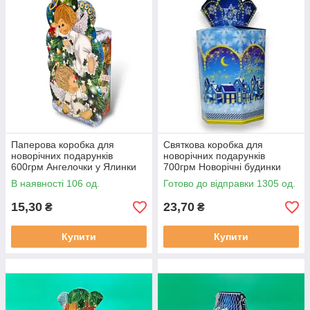
Паперова коробка для
Святкова коробка для
новорічних подарунків
новорічних подарунків
600грм Ангелочки у Ялинки
700грм Новорічні будинки
№230с (ММ10637)
(21210604)
В наявності 106 од.
Готово до відправки 1305 од.
15,30
23,70
₴
₴
Купити
Купити