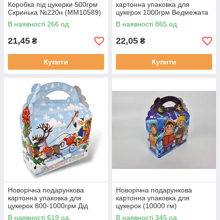
Коробка під цукерки 500грм
картонна упаковка для
Скринька №220н (ММ10589)
цукерок 1000грм Ведмежата
на ковзанці №198 (ММ10627)
В наявності 266 од.
В наявності 865 од.
21,45
22,05
₴
₴
Купити
Купити
Новорічна подарункова
Новорічна подарункова
картонна упаковка для
картонна упаковка для
цукерок 800-1000грм Дід
цукерок (10000 гм)
Мороз на санях № 205н
Колядники No204 (1 шт.)
В наявності 619 од.
В наявності 345 од.