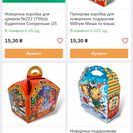
Новорічна коробка для
Паперова коробка для
цукерок №222 (700гр)
новорічних подарунків
Будиночок Снігуроньки (25
600грм Миша та маша
шт)
№223с (ММ10614)
В наявності 16 од.
В наявності 121 од.
15,30
15,30
₴
₴
Купити
Купити
Новорічна подарункова