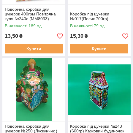
Новорічна коробка для
цукерок 400грм Повітряна
Коробка під цукерки
куля №240с (ММ8033)
№017(Песик 700гр)
В наявності 189 од.
В наявності 79 од.
13,50
15,30
₴
₴
Купити
Купити
Новорічна коробка для
Коробка під цукерки №243
цукерок №250 (Лускунчик )
(600гр) Казковий будиночок