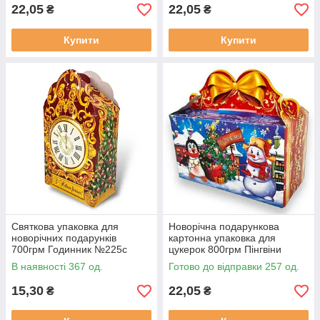
22,05
22,05
₴
₴
Купити
Купити
Святкова упаковка для
Новорічна подарункова
новорічних подарунків
картонна упаковка для
700грм Годинник №225с
цукерок 800грм Пінгвіни
(ММ10634)
(20761687616)
В наявності 367 од.
Готово до відправки 257 од.
15,30
22,05
₴
₴