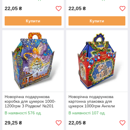
(ММ12630)
22,05
22,05
₴
₴
Купити
Купити
Новорічна подарункова
Новорічна подарункова
коробка для цукерок 1000-
картонна упаковка для
1200грм З Різдвом! №201
цукерок 1000грм Ангели
(ММ12639)
№202 (ММ12640)
В наявності 576 од.
В наявності 107 од.
29,25
22,05
₴
₴