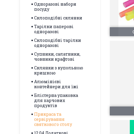
Одноразові набори
посуду
Склоподібні склянки
Тарілки паперові
одноразові
Склоподібні тарілки
одноразові
Супники, салатники,
човники крафтові
Склянки з купольною
кришкою
Алюмінієві
контейнери для їжі
Блістерна упаковка
для харчових
продуктів
Прикраса та
сервірування
святкового столу
12.04.Додаткові