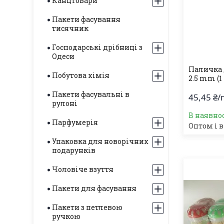
Канцтовари
Пакети фасування
тисячник
Господарські дрібниці з
Одеси
Паличка 
Побутова хімія
2.5 mm (1 
Пакети фасувальні в
45,45 ₴/
рулоні
В наявнос
Парфумерія
Оптом і в
Упаковка для новорічних
подарунків
Чоловіче взуття
Пакети для фасування
Пакети з петлевою
ручкою