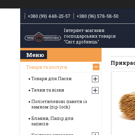
+380 (99) 448-25-57
+380 (96) 578-58-50
Інтернет-магазин
господарських товарів
"Світ дрібниць"
Прикрас
Товари та послуги
Товари для Пасхи
Тачки та візки
Поліетиленові пакети із
замком (zip-lock)
Бланки, Папір для
записів