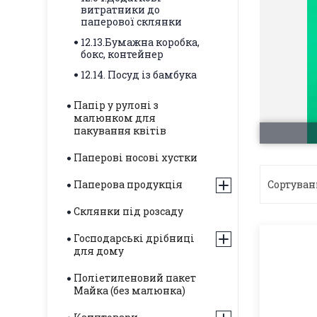
витратники до
паперової склянки
12.13.Бумажна коробка,
бокс, контейнер
12.14. Посуд із бамбука
Папір у рулоні з
малюнком для
пакування квітів
Паперові носові хустки
Паперова продукція
Склянки під розсаду
Господарські дрібниці
для дому
Поліетиленовий пакет
Майка (без малюнка)