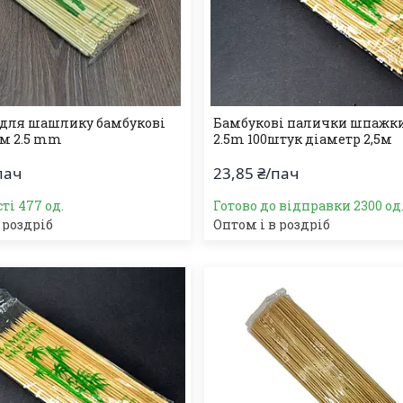
для шашлику бамбукові
Бамбукові палички шпажки
см 2.5 mm
2.5m 100штук діаметр 2,5м
пач
23,85 ₴/пач
ті 477 од.
Готово до відправки 2300 од
 роздріб
Оптом і в роздріб