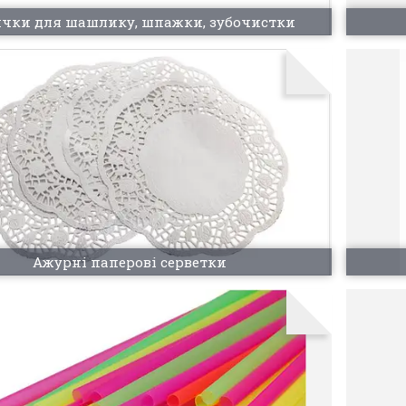
чки для шашлику, шпажки, зубочистки
Ажурні паперові серветки