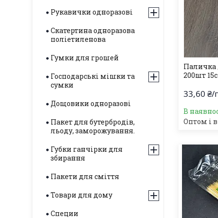
Рукавички одноразові
Скатертина одноразова
поліетиленова
Гумки для грошей
Паличка 
200шт 15
Господарські мішки та
сумки
33,60 ₴/
Дощовики одноразові
В наявнос
Оптом і в
Пакет для бутербродів,
льоду, заморожування.
Губки ганчірки для
збирання
Пакети для сміття
Товари для дому
Специи