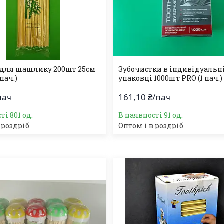
для шашлику 200шт 25см
Зубочистки в індивідуальн
пач.)
упаковці 1000шт PRO (1 пач.)
пач
161,10 ₴/пач
ті 801 од.
В наявності 91 од.
 роздріб
Оптом і в роздріб