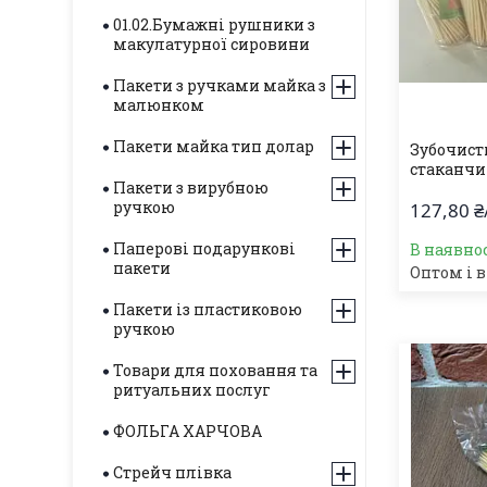
01.02.Бумажні рушники з
макулатурної сировини
Пакети з ручками майка з
малюнком
Пакети майка тип долар
Зубочистк
стаканчи
Пакети з вирубною
ручкою
127,80 ₴
Паперові подарункові
В наявнос
пакети
Оптом і в
Пакети із пластиковою
ручкою
Товари для поховання та
ритуальних послуг
ФОЛЬГА ХАРЧОВА
Стрейч плівка