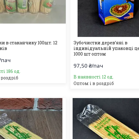
и в стаканчику 100шт. 12
Зубочистки дерев’яні в
ків
індивідуальній упаковці ц
1000 шт оптом
/пач
97,50 ₴/пач
ті 186 од.
В наявності 12 од.
 роздріб
Оптом і в роздріб