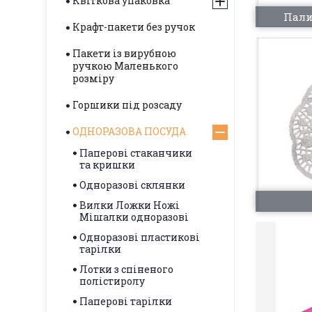
Квіткова упаковка
Пали
Крафт-пакети без ручок
Пакети із вирубною
ручкою Маленького
розміру
Горшики під розсаду
ОДНОРАЗОВА ПОСУДА
Паперові стаканчики
та кришки
Одноразові склянки
Вилки Ложки Ножі
Мішалки одноразові
Одноразові пластикові
тарілки
Лотки з спіненого
полістиролу
Паперові тарілки