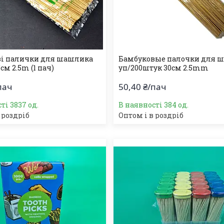
ві палички для шашлика
Бамбуковые палочки для 
5см 2.5m (1 пач)
уп/200штук 30см 2.5mm
пач
50,40 ₴/пач
ті 3837 од.
В наявності 384 од.
 роздріб
Оптом і в роздріб