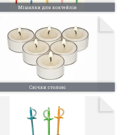
Мішалки для коктейлів
Свічки столові