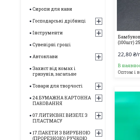
Сиропи для кави
Господарські дрібниці
Інструменти
Бамбуко
(100шт) 2
Сувенірні гроші
22,80 ₴/
Автоклави
В наявнос
Захист від комах і
Оптом і в
гризунів, загальне
Товари для творчості
24.БУМАЖНА КАРТОННА
ПАКОВАННЯ
07.ЛИТИЄВНІ ВИЗЕЛІ З
ПЛАСТМАСУ
17.ПАКЕТИ З ВИРУБНОЮ
(ПРОРЕЗНОЮ) РУЧКОЮ