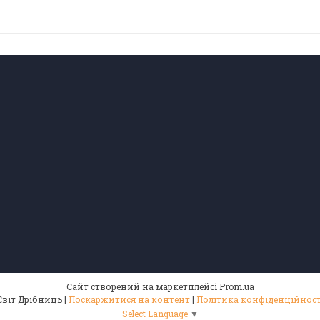
Сайт створений на маркетплейсі
Prom.ua
Світ Дрібниць |
Поскаржитися на контент
|
Політика конфіденційност
Select Language
▼