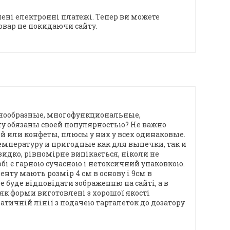
ені електронні платежі. Тепер ви можете
овар не покидаючи сайту.
азнообразные, многофункциональные,
му обязаны своей популярностью? Не важно
й или конфеты, плюсы у них у всех одинаковые.
температуру и пригодные как для выпечки, так и
видко, рівномірне випікається, ніколи не
обі є гарною сучасною і нетоксичний упаковкою.
нту мають розмір 4 см в основу і 9см в
 буде відповідати зображенню на сайті, а в
 як форми виготовлені з хорошої якості
тичній лінії з подачею тарталеток до дозатору