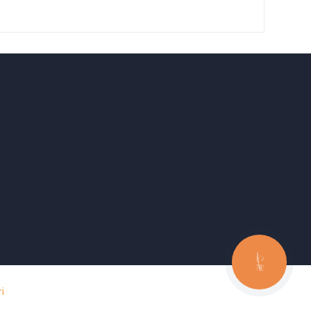
КНОПКА
ЗВ'ЯЗКУ
і