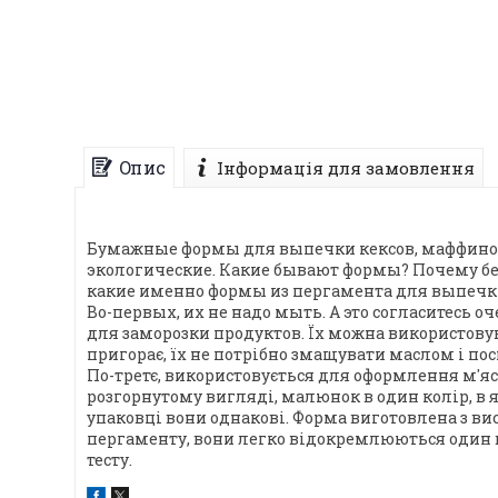
Опис
Інформація для замовлення
Бумажные формы для выпечки кексов, маффинов, 
экологические. Какие бывают формы? Почему бе
какие именно формы из пергамента для выпечки 
Во-первых, их не надо мыть. А это согласитесь 
для заморозки продуктов. Їх можна використовув
пригорає, їх не потрібно змащувати маслом і пос
По-третє, використовується для оформлення м'ясн
розгорнутому вигляді, малюнок в один колір, в я
упаковці вони однакові. Форма виготовлена з вис
пергаменту, вони легко відокремлюються один ві
тесту.