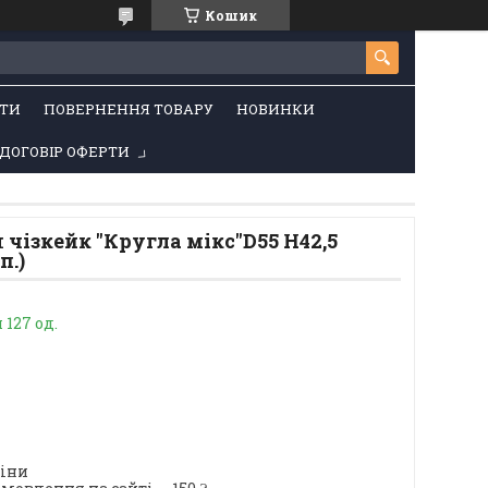
Кошик
ТИ
ПОВЕРНЕННЯ ТОВАРУ
НОВИНКИ
ДОГОВІР ОФЕРТИ
 чізкейк "Кругла мікс"D55 H42,5
п.)
127 од.
ціни