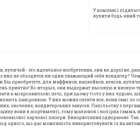
У компанії підключ
купити будь-який т
куличей - это идеальное изобретения, они не дорогие, р
з них не обходится ни один уважающий себя кондитер? Че
Вы приобретете, для маффинов, капкейков, кексов, куличе
очень приятно! Во-вторых, они выдержат высокую и низкую 
ати в мікрохвильові печі, при цьому тісто у них чудово, ш
ипають паніровкою. У них можна спекти все, вони самі по с
их, овочевих, кондитерських закусок. Папільотку з пергаме
щику вони в асортименті, тому малюнок і колірна гамма, не
окоякісної харчової папери. Використання одноразове. Так
д одного, що дає можливість використовувати їх на автома