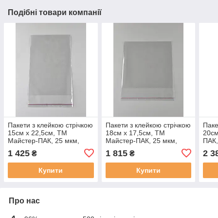
Подібні товари компанії
Пакети з клейкою стрічкою
Пакети з клейкою стрічкою
Паке
15см x 22,5см, ТМ
18см x 17,5см, ТМ
20см
Майстер-ПАК, 25 мкм,
Майстер-ПАК, 25 мкм,
ПАК,
упаковка 1000 штук,
упаковка 1000 штук,
1000
1 425
1 815
2 3
₴
₴
прозорі (687131657)
прозорі (1864168761)
(186
Купити
Купити
Про нас