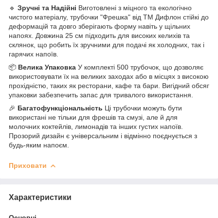
🔹
Зручні та Надійні
Виготовлені з міцного та екологічно
чистого матеріалу, трубочки "Фрешка" від ТМ Дифлон стійкі до
деформацій та довго зберігають форму навіть у щільних
напоях. Довжина 25 см підходить для високих келихів та
склянок, що робить їх зручними для подачі як холодних, так і
гарячих напоїв.
📦
Велика Упаковка
У комплекті 500 трубочок, що дозволяє
використовувати їх на великих заходах або в місцях з високою
прохідністю, таких як ресторани, кафе та бари. Вигідний обсяг
упаковки забезпечить запас для тривалого використання.
🎉
Багатофункціональність
Ці трубочки можуть бути
використані не тільки для фрешів та смузі, але й для
молочних коктейлів, лимонадів та інших густих напоїв.
Прозорий дизайн є універсальним і відмінно поєднується з
будь-яким напоєм.
Приховати
Характеристики
Основні