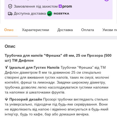
Замовлення під захистом
Доступна доставка
Опис
Характеристики
Доставка
Оплата
Умови п
Опис
Трубочка для напоїв "Фрешка" d8 мм, 25 см Прозора (500
шт) ТМ Дифлон
🍹
Ідеальні для Густих Напоїв
Трубочки "Фрешка" від ТМ
Дифлон діаметром 8 мм та довжиною 25 см спеціально
створені для вживання густих напоїв, таких як смузі, молочні
коктейлі, фреші та лимонади. Завдяки широкому діаметру,
трубочка дозволяє легко насолоджуватися густими напоями
та напоями зі шматочками фруктів.
💎
Прозорий дизайн
Прозорі трубочки виглядають стильно
та універсально, підходячи під будь-яке сервірування. Вони
не відволікають від напою і відмінно вписуються в будь-який
інтер'єр, будь то кафе, бар або домашня вечірка.