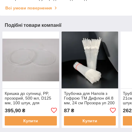
Всі умови повернення
Подібні товари компанії
Кришка до супниці, PP,
Трубочка для Напоїв з
Труб
прозорий, 500 мл, D125
Гофрою ТМ Дифлон d4.8
21см
мм, 100 штук, для
мм, 24 см Прозора уп 200
штук
герметичного закриття
штук (126871987)
395,90
87
262
₴
₴
супниць, транспортування
та доставки страв
Купити
Купити