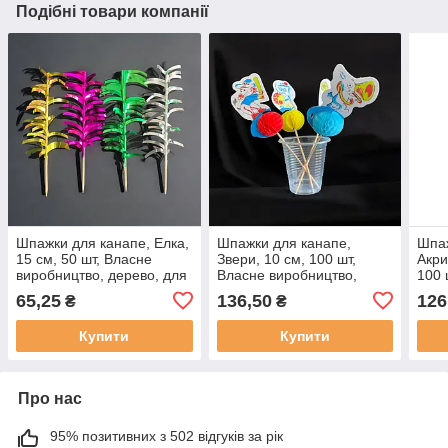
Подібні товари компанії
Шпажки для канапе, Елка,
Шпажки для канапе,
Шпаж
15 см, 50 шт, Власне
Звери, 10 см, 100 шт,
Акри
виробництво, дерево, для
Власне виробництво,
100 
канапе, закусок, фруктів,
дерево, для канапе,
виро
65,25
136,50
126
₴
₴
десертів
закусок, фруктів, десертів
кана
десе
Купити
Купити
Про нас
95% позитивних з 502 відгуків за рік