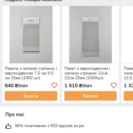
Пакети з липкою стрічкою і
Пакет з европодвесом і
Паке
европодвесом 7,5 см 9,5
липкою стрічкою 12см
липк
см 25мк (1000 шт)
22см 25мк (1000шт)
13,5
840
1 515
1 3
₴/пач
₴/пач
Купити
Купити
Про нас
96% позитивних з 503 відгуків за рік