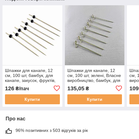
Шпажки для канапе, 12
Шпажки для канапе, 12
Шпаж
см, 100 шт, бамбук, для
см, 100 шт, зелені, Власне
см, 
канапе, закусок, фруктів,
виробництво, бамбук, для
виро
десертів, коктейлів і
канапе, закусок, фруктів,
кана
126
135,05
109
₴/пач
₴
фуршетної подачі
десертів
десе
Купити
Купити
Про нас
96% позитивних з 503 відгуків за рік