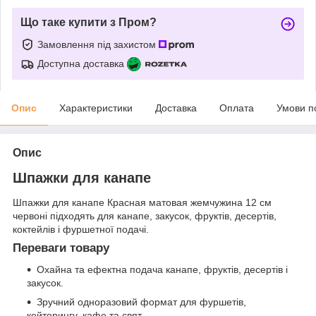
Що таке купити з Пром?
Замовлення під захистом
Доступна доставка
Опис
Характеристики
Доставка
Оплата
Умови п
Опис
Шпажки для канапе
Шпажки для канапе Красная матовая жемчужина 12 см
червоні підходять для канапе, закусок, фруктів, десертів,
коктейлів і фуршетної подачі.
Переваги товару
Охайна та ефектна подача канапе, фруктів, десертів і
закусок.
Зручний одноразовий формат для фуршетів,
кейтерингу, кафе та свят.