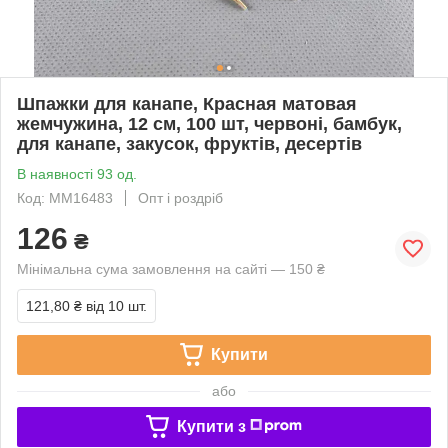
Шпажки для канапе, Красная матовая
жемчужина, 12 см, 100 шт, червоні, бамбук,
для канапе, закусок, фруктів, десертів
В наявності 93 од.
Код: ММ16483
Опт і роздріб
126
₴
Мінімальна сума замовлення на сайті — 150 ₴
121,80 ₴
від 10 шт.
Купити
або
Купити з