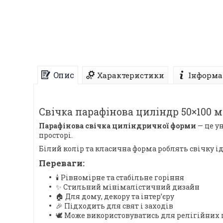
Опис
Характеристики
Інформа
Свічка парафінова циліндр 50×100 м
Парафінова свічка циліндричної форми
— це у
просторі.
Білий колір та класична форма роблять свічку і
Переваги:
🕯 Рівномірне та стабільне горіння
✨ Стильний мінімалістичний дизайн
🏠 Для дому, декору та інтер’єру
🎉 Підходить для свят і заходів
🕊 Може використовуватись для релігійних 