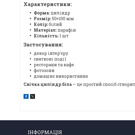
Характеристики:
Форма:
циліндр
Розмір:
50×100 мм
Колір:
білий
Матеріал:
парафін
Кількість:
1 шт
Застосування:
декор інтер’єру
святкові події
ресторани та кафе
фотозони
домашнє використання
Свічка циліндр біла
— це простий спосіб створи
ІНФОРМАЦІЯ