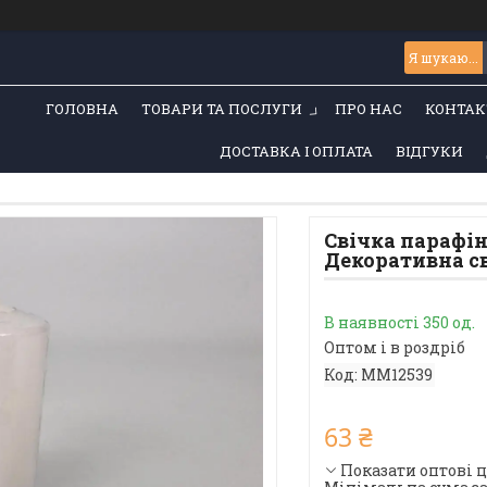
ГОЛОВНА
ТОВАРИ ТА ПОСЛУГИ
ПРО НАС
КОНТАК
ДОСТАВКА І ОПЛАТА
ВІДГУКИ
Свічка парафін
Декоративна св
В наявності 350 од.
Оптом і в роздріб
Код:
ММ12539
63 ₴
Показати оптові 