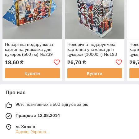
Новорічна подарункова
Новорічна подарункова
Ново
картонна упаковка для
картонна упаковка для
карт
цукерок (500 гм) No239
цукерок (10000 г) No193
цуке
"Деті з цуценям" (1 шт.)
"Деті з сніговиком" (1 шт.)
"Оле
18,60
26,70
29,
₴
₴
Купити
Купити
Про нас
96% позитивних з 500 відгуків за рік
Працює з 12.08.2014
м. Харків
Харків, Україна