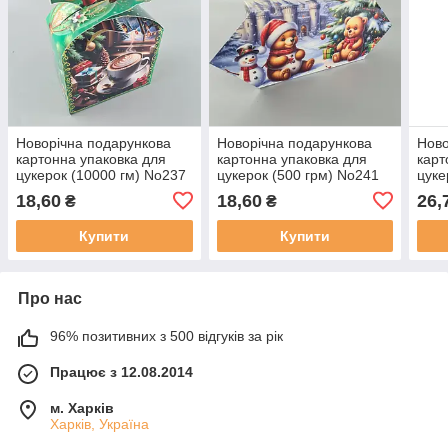
Новорічна подарункова
Новорічна подарункова
Ново
картонна упаковка для
картонна упаковка для
карт
цукерок (10000 гм) No237
цукерок (500 грм) No241
цуке
"Кава з десертом" (1 шт.)
"Ведмежата з
No19
18,60
18,60
26,
₴
₴
подарунками" (1 шт.)
(1 шт
Купити
Купити
Про нас
96% позитивних з 500 відгуків за рік
Працює з 12.08.2014
м. Харків
Харків, Україна