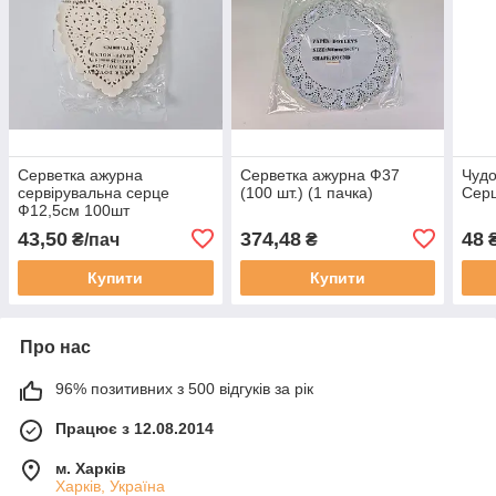
Серветка ажурна
Серветка ажурна Ф37
Чудо
сервірувальна серце
(100 шт.) (1 пачка)
Сер
Ф12,5см 100шт
43,50
374,48
48
₴/пач
₴
₴
Купити
Купити
Про нас
96% позитивних з 500 відгуків за рік
Працює з 12.08.2014
м. Харків
Харків, Україна