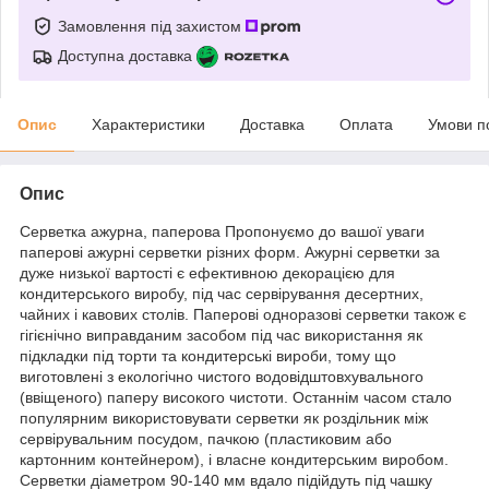
Замовлення під захистом
Доступна доставка
Опис
Характеристики
Доставка
Оплата
Умови п
Опис
Серветка ажурна, паперова Пропонуємо до вашої уваги
паперові ажурні серветки різних форм. Ажурні серветки за
дуже низької вартості є ефективною декорацією для
кондитерського виробу, під час сервірування десертних,
чайних і кавових столів. Паперові одноразові серветки також є
гігієнічно виправданим засобом під час використання як
підкладки під торти та кондитерські вироби, тому що
виготовлені з екологічно чистого водовідштовхувального
(ввіщеного) паперу високого чистоти. Останнім часом стало
популярним використовувати серветки як роздільник між
сервірувальним посудом, пачкою (пластиковим або
картонним контейнером), і власне кондитерським виробом.
Серветки діаметром 90-140 мм вдало підійдуть під чашку