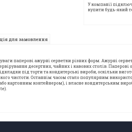
У компанії підключ
купити будь-який т
ція для замовлення
уваги паперові ажурні серветки різних форм. Ажурні сервет
ервірування десертних, чайних і кавових столів. Паперові о
дкладки під торти та кондитерські вироби, оскільки вигот
кого чистоти. Останнім часом стало популярним використ
бо картонним контейнером), і власне кондитерським виро
te).