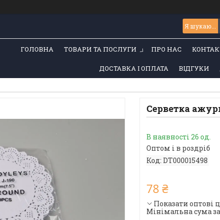
ГОЛОВНА
ТОВАРИ ТА ПОСЛУГИ
ПРО НАС
КОНТАК
ДОСТАВКА І ОПЛАТА
ВІДГУКИ
Серветка ажурна
В наявності 26 од.
Оптом і в роздріб
Код:
DT000015498
78 ₴
Показати оптові 
Мінімальна сума за