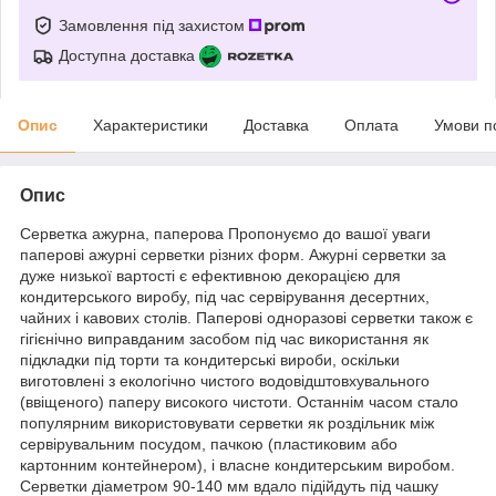
Замовлення під захистом
Доступна доставка
Опис
Характеристики
Доставка
Оплата
Умови п
Опис
Серветка ажурна, паперова Пропонуємо до вашої уваги
паперові ажурні серветки різних форм. Ажурні серветки за
дуже низької вартості є ефективною декорацією для
кондитерського виробу, під час сервірування десертних,
чайних і кавових столів. Паперові одноразові серветки також є
гігієнічно виправданим засобом під час використання як
підкладки під торти та кондитерські вироби, оскільки
виготовлені з екологічно чистого водовідштовхувального
(ввіщеного) паперу високого чистоти. Останнім часом стало
популярним використовувати серветки як роздільник між
сервірувальним посудом, пачкою (пластиковим або
картонним контейнером), і власне кондитерським виробом.
Серветки діаметром 90-140 мм вдало підійдуть під чашку