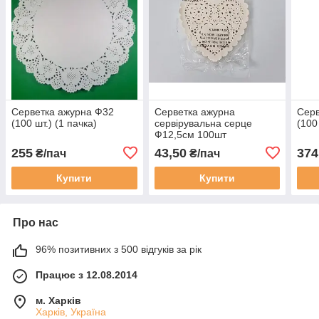
Серветка ажурна Ф32
Серветка ажурна
Серв
(100 шт.) (1 пачка)
сервірувальна серце
(100
Ф12,5см 100шт
255
43,50
374
₴/пач
₴/пач
Купити
Купити
Про нас
96% позитивних з 500 відгуків за рік
Працює з 12.08.2014
м. Харків
Харків, Україна