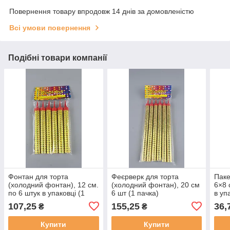
Повернення товару впродовж 14 днів за домовленістю
Всі умови повернення
Подібні товари компанії
Фонтан для торта
Феєрверк для торта
Паке
(холодний фонтан), 12 см.
(холодний фонтан), 20 см
6×8 
по 6 штук в упаковці (1
6 шт (1 пачка)
в уп
пачка)
заст
107,25
155,25
36,
₴
₴
Купити
Купити