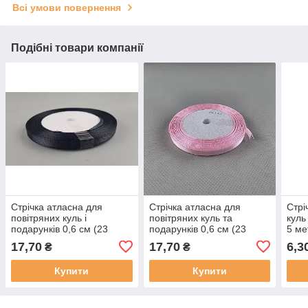
Всі умови повернення
Подібні товари компанії
Стрічка атласна для
Стрічка атласна для
Стрі
повітряних куль і
повітряних куль та
куль
подарунків 0,6 см (23
подарунків 0,6 см (23
5 ме
метри) чорна (1 пачка)
метри) рожева (1 пачка)
17,70
17,70
6,3
₴
₴
Купити
Купити