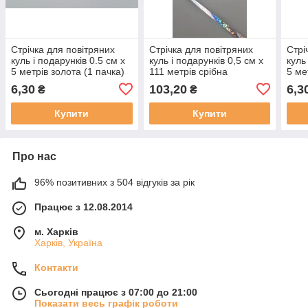
Стрічка для повітряних
Стрічка для повітряних
Стрі
куль і подарунків 0.5 см х
куль і подарунків 0,5 см х
куль
5 метрів золота (1 пачка)
111 метрів срібна
5 ме
голограма (1 пачка)
6,30
103,20
6,3
₴
₴
Купити
Купити
Про нас
96% позитивних з 504 відгуків за рік
Працює з 12.08.2014
м. Харків
Харків, Україна
Контакти
Сьогодні працює з 07:00 до 21:00
Показати весь графік роботи