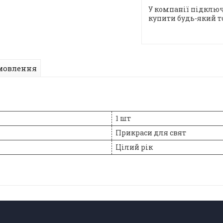
У компанії підключ
купити будь-який т
мовлення
1 шт
Прикраси для свят
Цілий рік