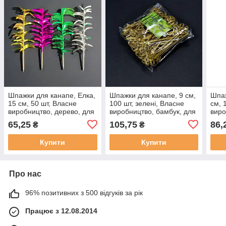
Шпажки для канапе, Елка,
Шпажки для канапе, 9 см,
Шпаж
15 см, 50 шт, Власне
100 шт, зелені, Власне
см, 
виробництво, дерево, для
виробництво, бамбук, для
виро
канапе, закусок, фруктів,
канапе, закусок, фруктів,
кана
65,25
105,75
86,
₴
₴
десертів
десертів
десе
Купити
Купити
Про нас
96% позитивних з 500 відгуків за рік
Працює з 12.08.2014