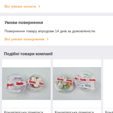
Всі умови оплати
Умови повернення
Повернення товару впродовж 14 днів за домовленістю
Всі умови повернення
Подібні товари компанії
Кондитерська прикраса
Кондитерська прикраса
Конд