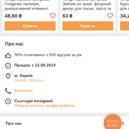
Гніздечко преміум,
Зайчик на траві, фігурний
Курч
декоративний елемент
декор для паски, торта та
для 
для паски, торта та
святкових десертів
свят
48,60
63
34,
₴
₴
великоднього декору
Купити
Купити
Про нас
96% позитивних з 500 відгуків за рік
Працює з 12.08.2014
м. Харків
Харків, Україна
Контакти
Сьогодні вихідний
Показати весь графік роботи
КНОПКА
Про нас
ЗВ'ЯЗКУ