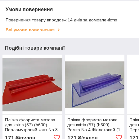
Умови повернення
Повернення товару впродовж 14 днів за домовленістю
Всі умови повернення
Подібні товари компанії
Плівка флориста матова
Плівка флориста матова
Плів
для квітів (57) (h600)
для квітів (57) (h600)
для 
Перламутровий кант No 8
Рамка No 4 Фіолетовий (1
Перл
Червоний (1 шт.)
шт.)
жовт
171
171
171
₴/рулон
₴/рулон