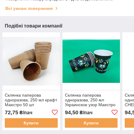
Всі умови повернення
Подібні товари компанії
Склянка паперова
Склянка паперова
Скля
одноразова, 250 мл крафт
одноразова, 250 мл
одно
Маестро 50 шт
Украинское узор Маестро
СНЕ
50 шт
Маес
72,75
94,50
94,
₴/пач
₴/пач
Купити
Купити