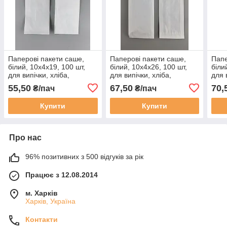
Паперові пакети саше,
Паперові пакети саше,
Папе
білий, 10x4x19, 100 шт,
білий, 10x4x26, 100 шт,
біли
для випічки, хліба,
для випічки, хліба,
для 
круасанів, сендвічів, снеків
круасанів, сендвічів, снеків
круа
55,50
67,50
70,
₴/пач
₴/пач
та фасування продукції
та фасування продукції
та ф
Купити
Купити
Про нас
96% позитивних з 500 відгуків за рік
Працює з 12.08.2014
м. Харків
Харків, Україна
Контакти