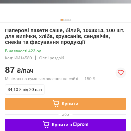
Паперові пакети саше, білий, 10x4x14, 100 шт,
для випічки, хліба, круасанів, сендвічів,
снеків та фасування продукції
В наявності 423 од.
Код: ИИ14580
Опт і роздріб
87
₴/пач
Мінімальна сума замовлення на сайті — 150 ₴
84,10 ₴
від 20 пач
Купити
або
Купити з