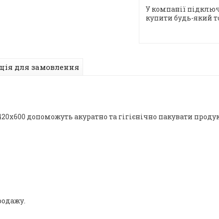
У компанії підключ
купити будь-який т
ція для замовлення
0x600 допоможуть акуратно та гігієнічно пакувати продукц
родажу.