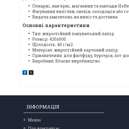
Пекарні, кав'ярні, магазини та заклади HoRe
Фасування випічки, снеків, солодощів або гот
Видача замовлень на виніс та доставка.
Основні характеристики
Тип: жиростійкий пакувальний папір.
Розмір: 420x600.
Щільність: 40 г/м2.
Матеріал: жиростійкий харчовий папір.
Призначення: для фастфуду, бургерів, хот-до
Виробник: Власне виробництво.
ІНФОРМАЦІЯ
Меню
Про компанію