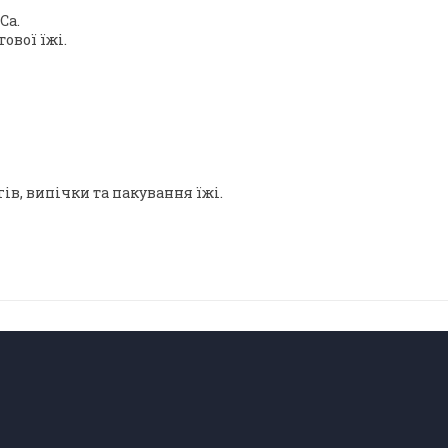
Ca.
ової їжі.
гів, випічки та пакування їжі.