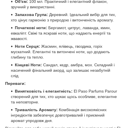
Об'єм:
100 мл. Практичний і елегантний флакон,
зручний у використанні.
Запахова Група:
Деревний. Ідеальний вибір для тих,
хто цінує гармонію з природою і витонченість аромату.
Початкові ноти:
Бергамот, цитрус, лаванда, кмин,
евкаліпт. Свіжі та яскраві ноти, що надають енергії та
жвавості.
Ноти Серця:
Жасмин, ялівець, гвоздика, горіх
мускатний. Елегантні та витончені ноти, що додають
глибину та тепло.
Кінцеві Ноти:
Сандал, кедр, амбра, мох. Складний і
насичений фінальний акорд, що залишає незабутній
слід.
Переваги:
Винятковість і елегантність:
El Paso Parfums Parour
створений для тих, хто шукає щось особливе, елегантне
та неповторне.
Тривалість Аромату:
Комбінація високоякісних
інгредієнтів забезпечує довготривалий і приємний
аромат упродовж дня.