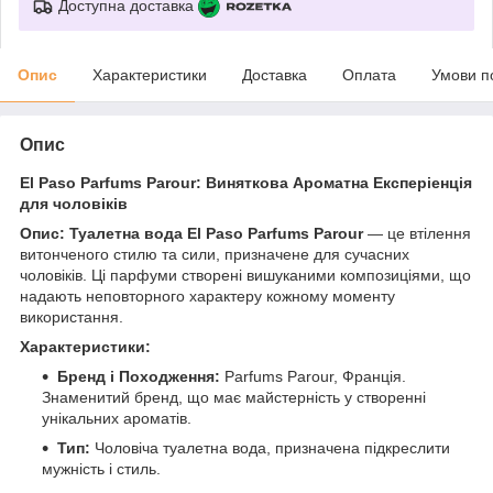
Доступна доставка
Опис
Характеристики
Доставка
Оплата
Умови п
Опис
El Paso Parfums Parour: Виняткова Ароматна Експеріенція
для чоловіків
Опис:
Туалетна вода El Paso Parfums Parour
— це втілення
витонченого стилю та сили, призначене для сучасних
чоловіків. Ці парфуми створені вишуканими композиціями, що
надають неповторного характеру кожному моменту
використання.
Характеристики:
Бренд і Походження:
Parfums Parour, Франція.
Знаменитий бренд, що має майстерність у створенні
унікальних ароматів.
Тип:
Чоловіча туалетна вода, призначена підкреслити
мужність і стиль.