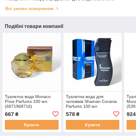
Всі умови повернення
Подібні товари компанії
Туалетна вода Monaco
Туалетна вода для
Туал
Prive Parfums 100 мл.
чоловіків Shaman Corania
Mura
(6871968716)
Parfums 100 мл
(539
(250416487250)
667
578
924
₴
₴
Купити
Купити