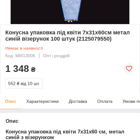
Конусна упаковка під квіти 7х31х60см метал
синій візерунок 100 штук (2125079550)
Немає в наявності
Код: ММ13006
Опт і роздріб
1 348
₴
552 ₴
від 10 шт.
Опис
Характеристики
Доставка
Оплата
Умови п
Опис
Конусна упаковка під квіти 7х31х60 см, метал
синій з візерунком