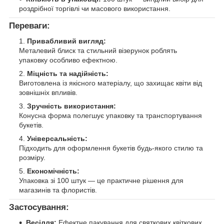
роздрібної торгівлі чи масового використання.
Переваги:
Привабливий вигляд:
Металевий блиск та стильний візерунок роблять
упаковку особливо ефектною.
Міцність та надійність:
Виготовлена ​​із якісного матеріалу, що захищає квіти від
зовнішніх впливів.
Зручність використання:
Конусна форма полегшує упаковку та транспортування
букетів.
Універсальність:
Підходить для оформлення букетів будь-якого стилю та
розміру.
Економічність:
Упаковка зі 100 штук — це практичне рішення для
магазинів та флористів.
Застосування:
Весілля:
Ефектне пакування для святкових квіткових