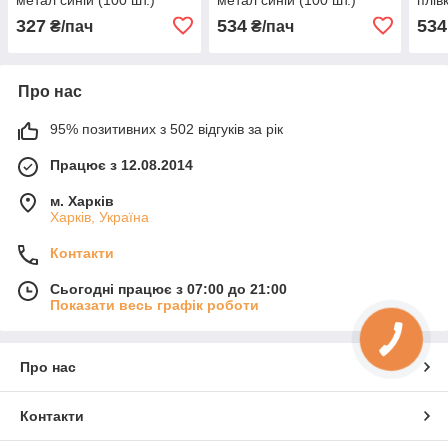
візерунок141 (3) (100 шт)
візерунок144 (8) (100 шт.)
паке
327
534
534
₴/пач
₴/пач
уп 1
Про нас
95% позитивних з 502 відгуків за рік
Працює з 12.08.2014
м. Харків
Харків, Україна
Контакти
Сьогодні працює з 07:00 до 21:00
Показати весь графік роботи
Про нас
Контакти