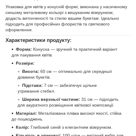
Упаковка для квітів у конусній формі, виконана у насиченому
синьому металевому кольорі з вишуканим візерунком,
додасть витонченості та стилю вашим букетам. Ідеально
підходить для професійних флористів та святкового
оформлення.
Характеристики продукту:
Форма:
Конусна — зручний та практичний варіант
для пакування квітів.
Розміри:
Висота:
60 см — оптимально для середньої
довжини букетів.
Підстава:
7 см — забезпечує щільне
утримання стебел.
Ширина верхньої частини:
31 см — підходить
для акуратного розміщення квіткової композиції.
Матеріал:
Металізована плівка високої якості, стійка
до пошкоджень.
Колір:
Глибокий синій з елегантним візерунком.
Кількість в упаковці:
100 штук — вигідний вибір для