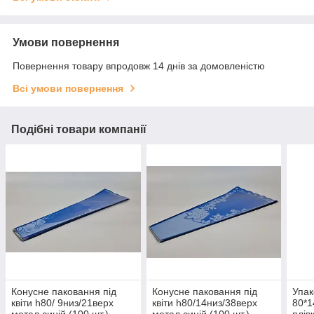
Умови повернення
Повернення товару впродовж 14 днів за домовленістю
Всі умови повернення
Подібні товари компанії
Конусне паковання під
Конусне паковання під
Упак
квіти h80/ 9низ/21верх
квіти h80/14низ/38верх
80*1
метал синій (100 шт.)
метал синій (100 шт.)
плів