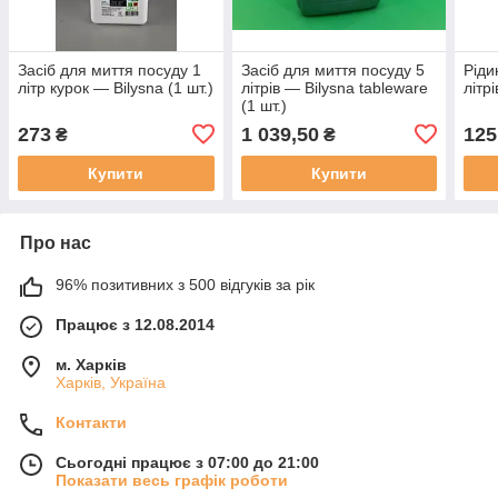
Засіб для миття посуду 1
Засіб для миття посуду 5
Ріди
літр курок — Bilysna (1 шт.)
літрів — Bilysna tableware
літр
(1 шт.)
273
1 039,50
125
₴
₴
Купити
Купити
Про нас
96% позитивних з 500 відгуків за рік
Працює з 12.08.2014
м. Харків
Харків, Україна
Контакти
Сьогодні працює з 07:00 до 21:00
Показати весь графік роботи