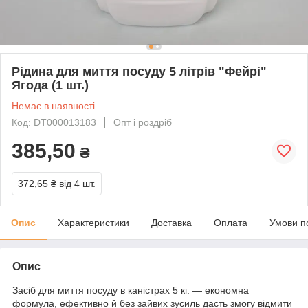
Рідина для миття посуду 5 літрів "Фейрі"
Ягода (1 шт.)
Немає в наявності
Код: DT000013183
Опт і роздріб
385,50
₴
372,65 ₴
від 4 шт.
Опис
Характеристики
Доставка
Оплата
Умови п
Опис
Засіб для миття посуду в каністрах 5 кг. — економна
формула, ефективно й без зайвих зусиль дасть змогу відмити