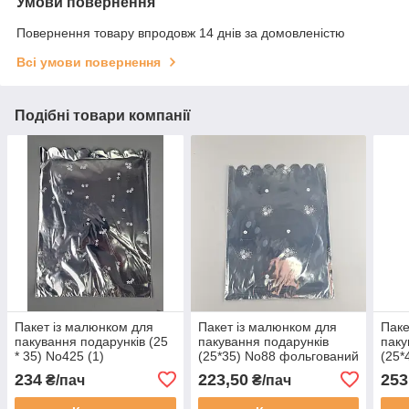
Умови повернення
Повернення товару впродовж 14 днів за домовленістю
Всі умови повернення
Подібні товари компанії
Пакет із малюнком для
Пакет із малюнком для
Паке
пакування подарунків (25
пакування подарунків
паку
* 35) No425 (1)
(25*35) No88 фольгований
(25*
фольгований (ажурний)
"Квіти" (100 шт.)
"Сні
234
223,50
253
₴/пач
₴/пач
"Ромашка" (100 шт.)