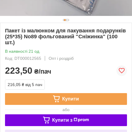
Пакет із малюнком для пакування подарунків
(25*35) No89 фольгований "Сніжинка" (100
шт.)
В наявності 21 од.
Код: DT000012565
Опт і роздріб
223,50
₴/пач
216,05 ₴
від 5 пач
Купити
або
Купити з