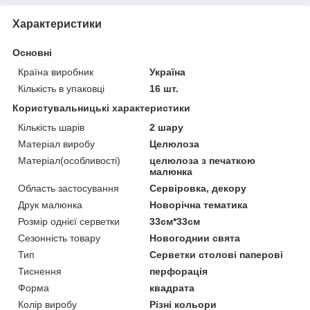
Характеристики
Основні
Країна виробник
Україна
Кількість в упаковці
16 шт.
Користувальницькі характеристики
Кількість шарів
2 шару
Матеріал виробу
Целюлоза
Матеріал(особливості)
целюлоза з печаткою
малюнка
Область застосування
Сервіровка, декору
Друк малюнка
Новорічна тематика
Розмір однієї серветки
33см*33см
Сезонність товару
Новогоднии свята
Тип
Серветки столові паперові
Тиснення
перфорація
Форма
квадрата
Колір виробу
Різні кольори