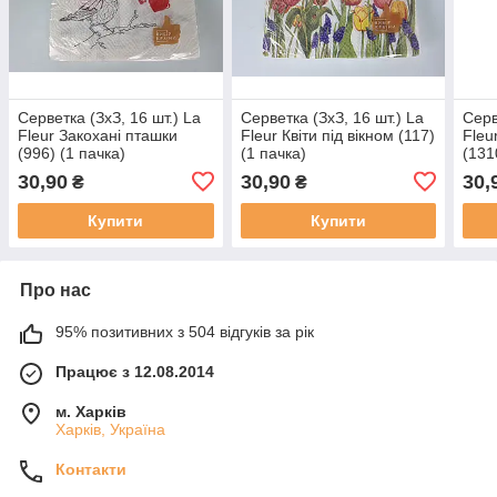
Серветка (ЗхЗ, 16 шт.) La
Серветка (ЗхЗ, 16 шт.) La
Серв
Fleur Закохані пташки
Fleur Квіти під вікном (117)
Fleu
(996) (1 пачка)
(1 пачка)
(131
30,90
30,90
30,
₴
₴
Купити
Купити
Про нас
95% позитивних з 504 відгуків за рік
Працює з 12.08.2014
м. Харків
Харків, Україна
Контакти