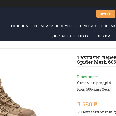
ГОЛОВНА
ТОВАРИ ТА ПОСЛУГИ
ПРО НАС
КОНТАК
ДОСТАВКА І ОПЛАТА
ВІДГУКИ
Тактичні черев
Spider Mesh 60
В наявності
Оптом і в роздріб
Код:
606-хакі(беж)
3 580 ₴
Показати оптові 