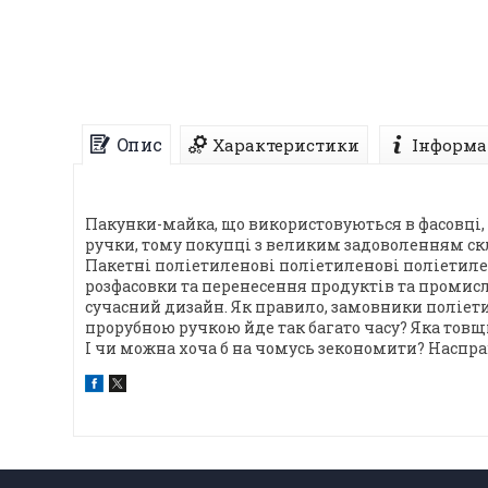
Опис
Характеристики
Інформа
Пакунки-майка, що використовуються в фасовці, 
ручки, тому покупці з великим задоволенням скл
Пакетні поліетиленові поліетиленові поліетиле
розфасовки та перенесення продуктів та промисл
сучасний дизайн. Як правило, замовники поліет
прорубною ручкою йде так багато часу? Яка товщ
І чи можна хоча б на чомусь зекономити? Наспра