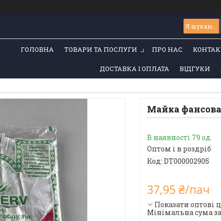
ГОЛОВНА
ТОВАРИ ТА ПОСЛУГИ
ПРО НАС
КОНТАК
ДОСТАВКА І ОПЛАТА
ВІДГУКИ
Майка фансова 
В наявності 79 од.
Оптом і в роздріб
Код:
DT000002905
37,95 ₴/пач
Показати оптові 
Мінімальна сума за