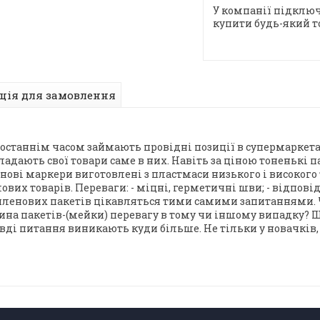
У компанії підключ
купити будь-який т
ція для замовлення
останнім часом займають провідні позиції в супермаркетах.
адають свої товари саме в них. Навіть за ціною тоненькі п
нові маркери виготовлені з пластмаси низького і високого
ових товарів. Переваги: - міцні, герметичні шви; - відпов
иленових пакетів цікавляться тими самими запитаннями. Ч
ина пакетів-(мейки) перевагу в тому чи іншому випадку? Щ
вді питання виникають куди більше. Не тільки у новачків, 