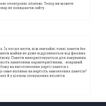
ені електронні платежі. Тепер ви можете
овар не покидаючи сайту.
 Їх легше нести, ніж звичайні тонкі пакети без
акети майки не дуже відрізняються від фасових.
 тиску. Пакети використовуються для пакування,
ідність заявленим характеристикам; - яскравий
ому на виготовлення партії пакетів з
о саме впливає на вартість замовлених пакетів?
але й у цілком спокушених клієнтів.