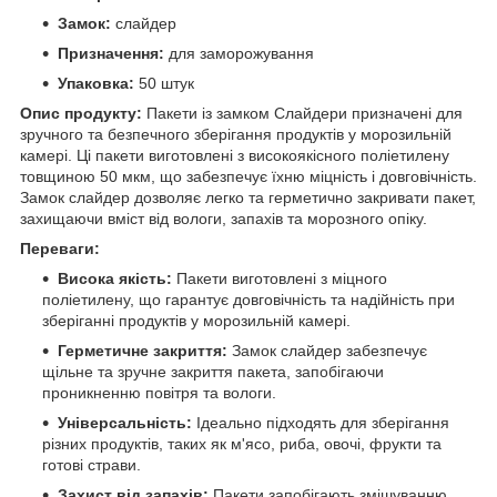
Замок:
слайдер
Призначення:
для заморожування
Упаковка:
50 штук
Опис продукту:
Пакети із замком Слайдери призначені для
зручного та безпечного зберігання продуктів у морозильній
камері. Ці пакети виготовлені з високоякісного поліетилену
товщиною 50 мкм, що забезпечує їхню міцність і довговічність.
Замок слайдер дозволяє легко та герметично закривати пакет,
захищаючи вміст від вологи, запахів та морозного опіку.
Переваги:
Висока якість:
Пакети виготовлені з міцного
поліетилену, що гарантує довговічність та надійність при
зберіганні продуктів у морозильній камері.
Герметичне закриття:
Замок слайдер забезпечує
щільне та зручне закриття пакета, запобігаючи
проникненню повітря та вологи.
Універсальність:
Ідеально підходять для зберігання
різних продуктів, таких як м'ясо, риба, овочі, фрукти та
готові страви.
Захист від запахів:
Пакети запобігають змішуванню