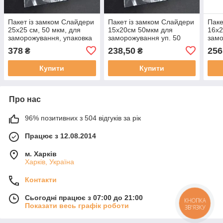
Пакет із замком Слайдери
Пакет із замком Слайдери
Паке
25х25 см, 50 мкм, для
15х20см 50мкм для
16х2
заморожування, упаковка
заморожування уп. 50
замо
50 штук (845478457)
штук
штук
378
238,50
256
₴
₴
Купити
Купити
Про нас
96% позитивних з 504 відгуків за рік
Працює з 12.08.2014
м. Харків
Харків, Україна
Контакти
Сьогодні працює з 07:00 до 21:00
КНОПКА
Показати весь графік роботи
ЗВ'ЯЗКУ