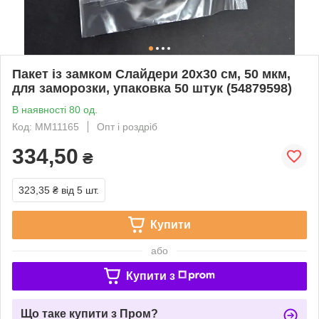
Пакет із замком Слайдери 20х30 см, 50 мкм,
для заморозки, упаковка 50 штук (54879598)
В наявності 80 од.
Код: ММ11165
Опт і роздріб
334,50
₴
323,35 ₴
від 5 шт.
Купити
або
Купити з
Що таке купити з Пром?