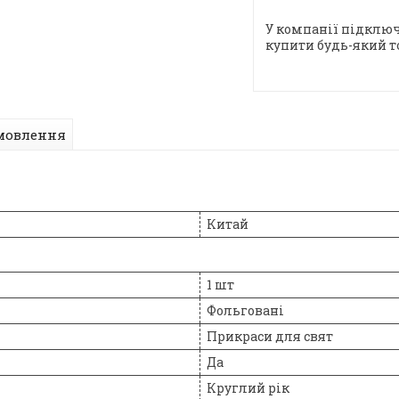
У компанії підключ
купити будь-який т
мовлення
Китай
1 шт
Фольговані
Прикраси для свят
Да
Круглий рік