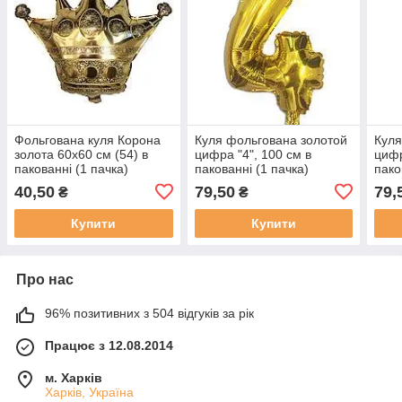
Фольгована куля Корона
Куля фольгована золотой
Куля
золота 60х60 см (54) в
цифра "4", 100 см в
цифр
пакованні (1 пачка)
пакованні (1 пачка)
пако
40,50
79,50
79,
₴
₴
Купити
Купити
Про нас
96% позитивних з 504 відгуків за рік
Працює з 12.08.2014
м. Харків
Харків, Україна