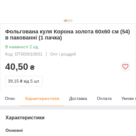
Фольгована куля Корона золота 60х60 см (54)
в пакованні (1 пачка)
В наявності 2 од.
Код: DT000010831
Опт і роздріб
40,50
₴
39,15 ₴
від 5 шт.
Опис
Характеристики
Доставка
Оплата
Умови 
Характеристики
Основні