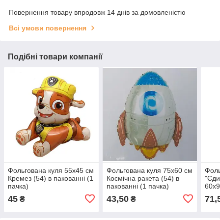
Повернення товару впродовж 14 днів за домовленістю
Всі умови повернення
Подібні товари компанії
Фольгована куля 55х45 см
Фольгована куля 75х60 см
Фоль
Кремез (54) в пакованні (1
Космічна ракета (54) в
"Єди
пачка)
пакованні (1 пачка)
60х9
(1 п
45
43,50
71,
₴
₴