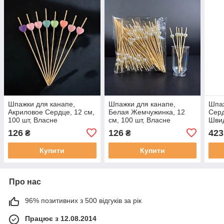
Шпажки для канапе,
Шпажки для канапе,
Шпаж
Акриловое Сердце, 12 см,
Белая Жемчужинка, 12
Серд
100 шт, Власне
см, 100 шт, Власне
Швид
виробництво, дерево, для
виробництво, дерево, для
кана
126
126
423
₴
₴
канапе, закусок, фруктів,
канапе, закусок, фруктів,
десе
десертів
десертів
Купити
Купити
Про нас
96% позитивних з 500 відгуків за рік
Працює з 12.08.2014