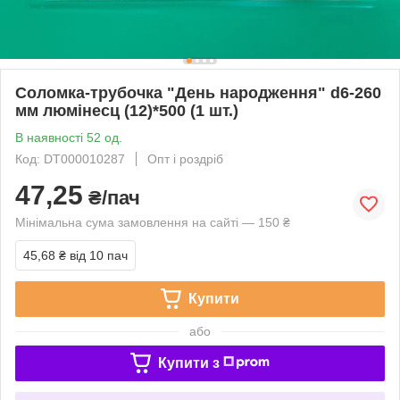
Соломка-трубочка "День народження" d6-260
мм люмінесц (12)*500 (1 шт.)
В наявності 52 од.
Код: DT000010287
Опт і роздріб
47,25
₴/пач
Мінімальна сума замовлення на сайті — 150 ₴
45,68 ₴
від 10 пач
Купити
або
Купити з