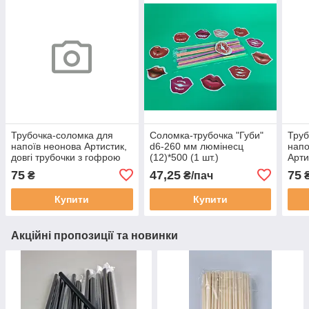
Трубочка-соломка для
Соломка-трубочка "Губи"
Труб
напоїв неонова Артистик,
d6-260 мм люмінесц
напо
довгі трубочки з гофрою
(12)*500 (1 шт.)
Арти
d=6мм довжина 26см (100
гоф
75
47,25
75
₴
₴/пач
шт)
26см
Купити
Купити
Акційні пропозиції та новинки