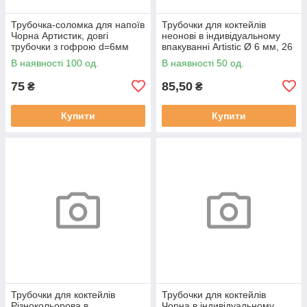
Трубочка-соломка для напоїв
Трубочки для коктейлів
Чорна Артистик, довгі
неонові в індивідуальному
трубочки з гофрою d=6мм
впакуванні Artistic Ø 6 мм, 26
довжина 26см (100 шт)
см (100 шт)
В наявності 100 од.
В наявності 50 од.
75
85,50
₴
₴
Купити
Купити
Трубочки для коктейлів
Трубочки для коктейлів
Різнокольорова в
Чорна в індивідуальному