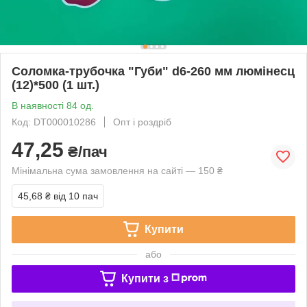
Соломка-трубочка "Губи" d6-260 мм люмінесц
(12)*500 (1 шт.)
В наявності 84 од.
Код: DT000010286
Опт і роздріб
47,25
₴/пач
Мінімальна сума замовлення на сайті — 150 ₴
45,68 ₴
від 10 пач
Купити
або
Купити з