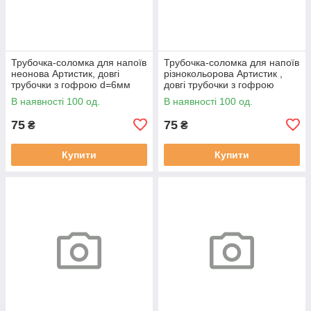
Трубочка-соломка для напоїв
Трубочка-соломка для напоїв
неонова Артистик, довгі
різнокольорова Артистик ,
трубочки з гофрою d=6мм
довгі трубочки з гофрою
довжина 26см (100 шт)
d=6мм довжина 26см (100
В наявності 100 од.
В наявності 100 од.
шт)
75
75
₴
₴
Купити
Купити