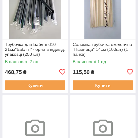
Трубочка для Бабл ті d10-
Соломка трубочка екологічна
21см"Бабл ті" чорна в індивід.
"Пшеница" 14см (100шт) (1
упаковці (250 шт)
пачка)
В наявності 2 од.
В наявності 1 од.
468,75
115,50
₴
₴
Купити
Купити