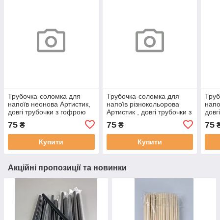
Трубочка-соломка для
Трубочка-соломка для
Труб
напоїв неонова Артистик,
напоїв різнокольорова
напо
довгі трубочки з гофрою
Артистик , довгі трубочки з
довг
d=6мм довжина 26см (100
гофрою d=6мм довжина
d=6м
75
75
75
₴
₴
шт)
26см (100 шт)
шт)
Купити
Купити
Акційні пропозиції та новинки