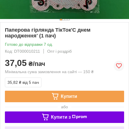
Паперова гірлянда ТікТок'С днем
народження' (1 пач)
Готово до відправки 7 од.
Код: DT000010211
Опт і роздріб
37,05
₴/пач
Мінімальна сума замовлення на сайті — 150 ₴
35,82 ₴
від 5 пач
Купити
або
Купити з