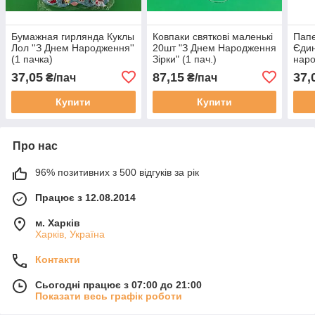
Бумажная гирлянда Куклы
Ковпаки святкові маленькі
Папе
Лол ''З Днем Народження''
20шт "З Днем Народження
Єдин
(1 пачка)
Зірки" (1 пач.)
наро
37,05
87,15
37,
₴/пач
₴/пач
Купити
Купити
Про нас
96% позитивних з 500 відгуків за рік
Працює з 12.08.2014
м. Харків
Харків, Україна
Контакти
Сьогодні працює з 07:00 до 21:00
Показати весь графік роботи